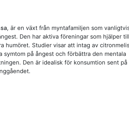
ssa
, är en växt från myntafamiljen som vanligtvi
ngest. Den har aktiva föreningar som hjälper til
a humöret. Studier visar att intag av citronmeli
ska symtom på ångest och förbättra den mentala
ningen. Den är idealisk för konsumtion sent på
änggåendet.