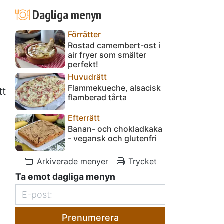
Dagliga menyn
Förrätter
Rostad camembert-ost i
air fryer som smälter
r
perfekt!
Huvudrätt
Flammekueche, alsacisk
tt
flamberad tårta
Efterrätt
Banan- och chokladkaka
- vegansk och glutenfri
Arkiverade menyer
Trycket
Ta emot dagliga menyn
Prenumerera