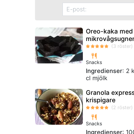
Oreo-kaka med b
mikrovågsugne
Snacks
Ingredienser
: 2 
cl mjölk
Granola express 
krispigare
Snacks
Ingredienser
: 1