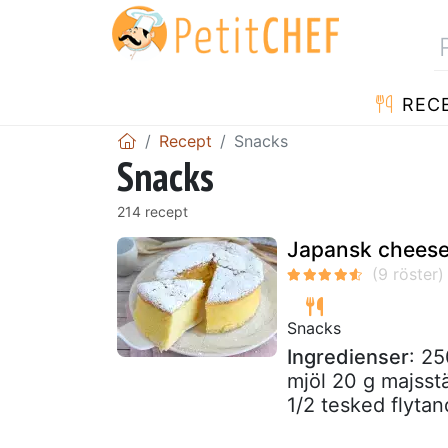
REC
Recept
Snacks
Snacks
214 recept
Japansk cheesec
Snacks
Ingredienser
: 25
mjöl 20 g majsst
1/2 tesked flytand