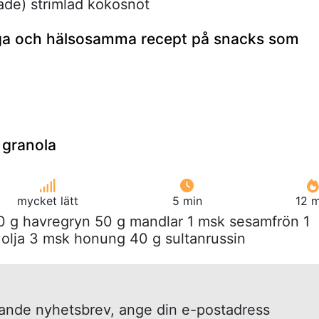
ade) strimlad kokosnöt
ga och hälsosamma recept på snacks som
 granola
mycket lätt
5 min
12 m
00 g havregryn 50 g mandlar 1 msk sesamfrön 1
 olja 3 msk honung 40 g sultanrussin
kande nyhetsbrev, ange din e-postadress