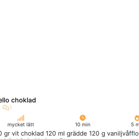
llo choklad
mycket lätt
10 min
5 m
0 gr vit choklad 120 ml grädde 120 g vaniljvåfflo