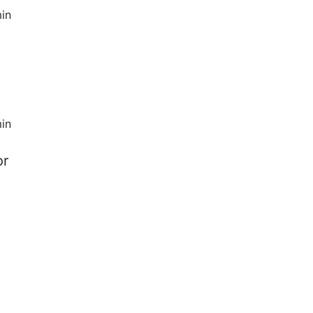
in
in
or