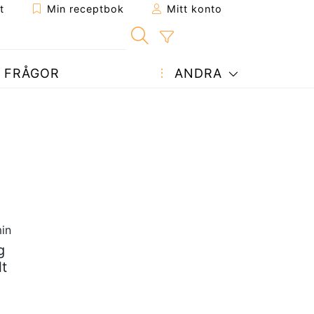
t
Min receptbok
Mitt konto
FRÅGOR
ANDRA
in
g
lt