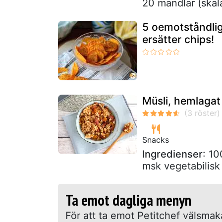
20 mandlar (skal
5 oemotståndli
ersätter chips!
Müsli, hemlagat
Snacks
Ingredienser
: 1
msk vegetabilisk
Ta emot dagliga menyn
För att ta emot Petitchef välsma