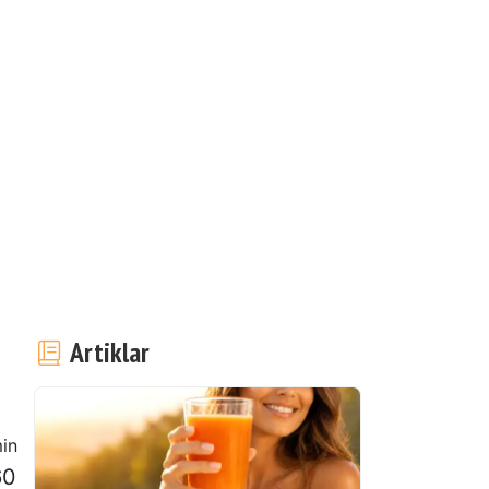
Artiklar
in
60