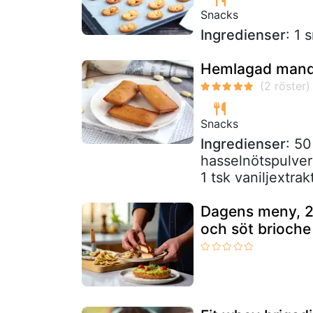
Snacks
Ingredienser
: 1
Hemlagad mand
Snacks
Ingredienser
: 50
hasselnötspulver
1 tsk vaniljextrak
Dagens meny, 28
och söt brioche