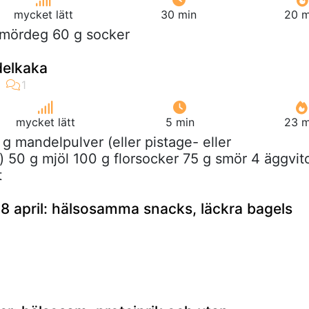
mycket lätt
30 min
20 m
 smördeg 60 g socker
elkaka
mycket lätt
5 min
23 m
 g mandelpulver (eller pistage- eller
) 50 g mjöl 100 g florsocker 75 g smör 4 äggvit
t
 april: hälsosamma snacks, läckra bagels