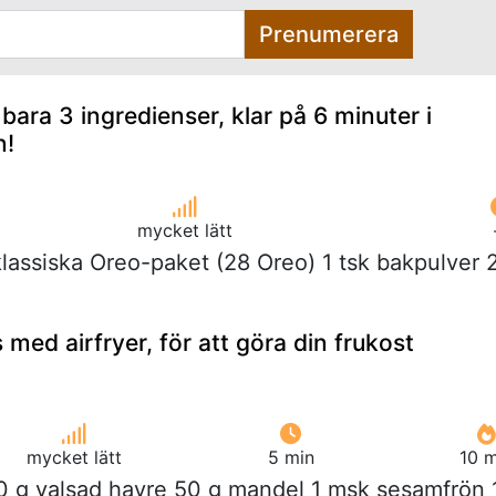
Prenumerera
ara 3 ingredienser, klar på 6 minuter i
n!
mycket lätt
klassiska Oreo-paket (28 Oreo) 1 tsk bakpulver 
med airfryer, för att göra din frukost
mycket lätt
5 min
10 m
00 g valsad havre 50 g mandel 1 msk sesamfrön 