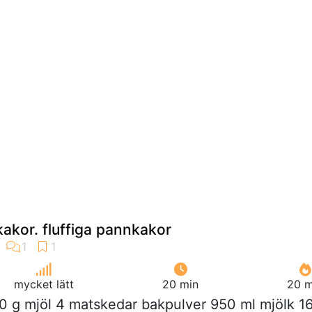
kor. fluffiga pannkakor
mycket lätt
20 min
20 m
00 g mjöl 4 matskedar bakpulver 950 ml mjölk 1