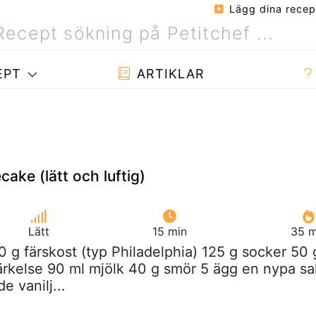
Lägg dina recep
EPT
ARTIKLAR
ake (lätt och luftig)
Lätt
15 min
35 m
0 g färskost (typ Philadelphia) 125 g socker 50 
ärkelse 90 ml mjölk 40 g smör 5 ägg en nypa sa
e vanilj...