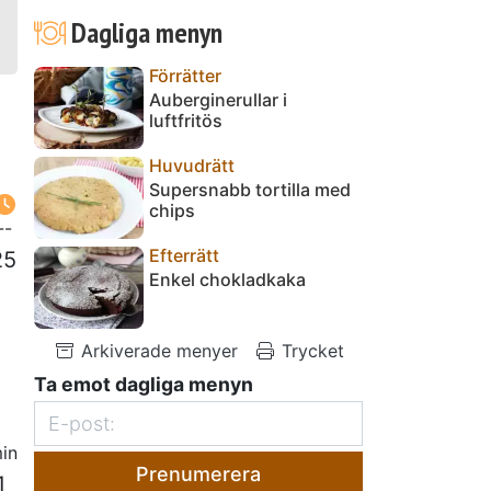
Dagliga menyn
Förrätter
Auberginerullar i
luftfritös
Huvudrätt
Supersnabb tortilla med
chips
--
Efterrätt
25
Enkel chokladkaka
Arkiverade menyer
Trycket
Ta emot dagliga menyn
in
Prenumerera
1