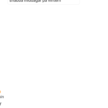
snabba middagar på vintern
in
r