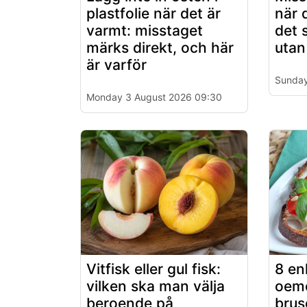
plastfolie när det är
när 
varmt: misstaget
det 
märks direkt, och här
utan
är varför
Sunday
Monday 3 August 2026 09:30
Vitfisk eller gul fisk:
8 en
vilken ska man välja
oemo
beroende på
brus