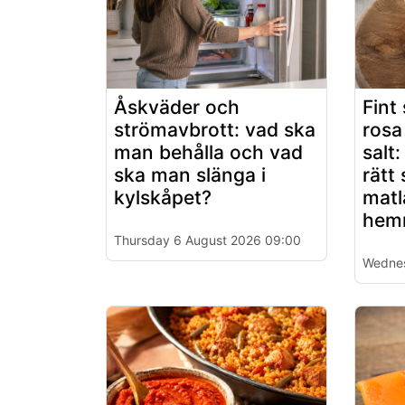
Åskväder och
Fint 
strömavbrott: vad ska
rosa 
man behålla och vad
salt
ska man slänga i
rätt 
kylskåpet?
matl
hem
Thursday 6 August 2026 09:00
Wednes