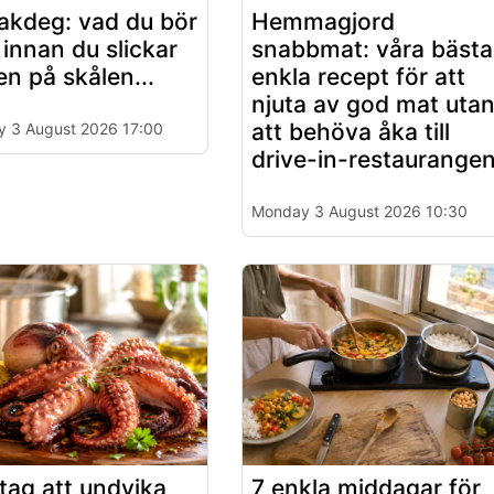
akdeg: vad du bör
Hemmagjord
 innan du slickar
snabbmat: våra bästa
en på skålen...
enkla recept för att
njuta av god mat uta
att behöva åka till
 3 August 2026 17:00
drive-in-restaurange
Monday 3 August 2026 10:30
tag att undvika
7 enkla middagar för