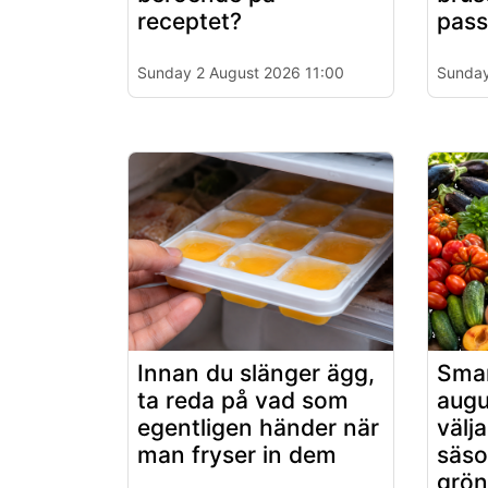
receptet?
passa
Sunday 2 August 2026 11:00
Sunday
Innan du slänger ägg,
Smar
ta reda på vad som
augu
egentligen händer när
välj
man fryser in dem
säso
grön