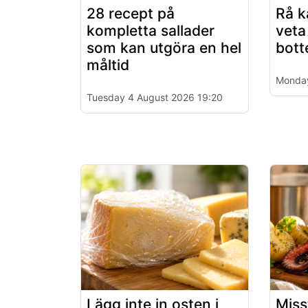
28 recept på
Rå k
kompletta sallader
veta
som kan utgöra en hel
bott
måltid
Monday
Tuesday 4 August 2026 19:20
Lägg inte in osten i
Miss