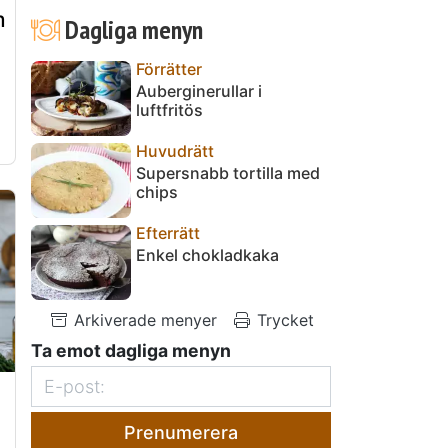
m
Dagliga menyn
Förrätter
Auberginerullar i
luftfritös
Huvudrätt
Supersnabb tortilla med
chips
Efterrätt
Enkel chokladkaka
Arkiverade menyer
Trycket
Ta emot dagliga menyn
Prenumerera