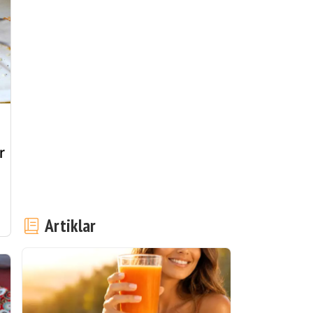
r
Artiklar