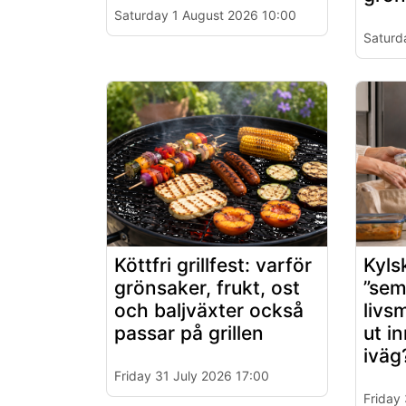
Saturday 1 August 2026 10:00
Saturd
Köttfri grillfest: varför
Kyls
grönsaker, frukt, ost
”sem
och baljväxter också
livs
passar på grillen
ut i
iväg
Friday 31 July 2026 17:00
Friday