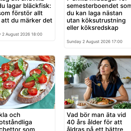
du lagar bläckfisk:
semesterboendet so
som förstör allt
du kan laga nästan
 att du märker det
utan köksutrustning
eller köksredskap
 2 August 2026 18:00
Sunday 2 August 2026 17:00
kla och
Vad bör man äta vid
tståndliga
40 års ålder för att
chettor som
åldras på ett bättre