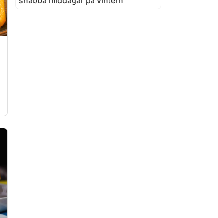
snabba middagar på vintern
0