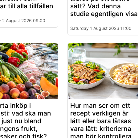
r till alla tillfällen
sätt? Vad denna
studie egentligen visa
 2 August 2026 09:00
Saturday 1 August 2026 11:00
ta inköp i
Hur man ser om ett
sti: vad ska man
recept verkligen är
a just nu bland
lätt eller bara låtsas
ngens frukt,
vara lätt: kriterierna
saker och fisk?
man bör kontrollera