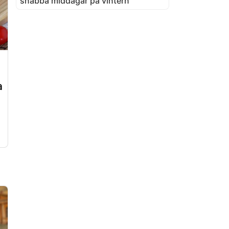
snabba middagar på vintern
a