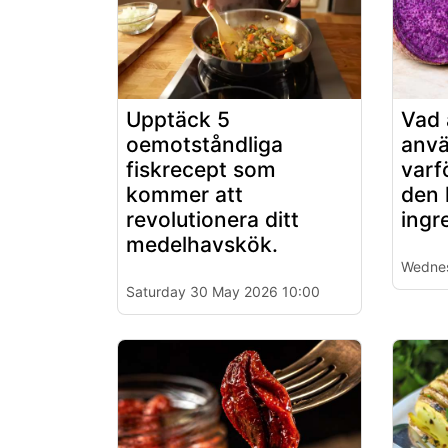
Upptäck 5
Vad 
oemotståndliga
anvä
fiskrecept som
varf
kommer att
den h
revolutionera ditt
ingr
medelhavskök.
Wedne
Saturday 30 May 2026 10:00