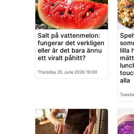
Salt på vattenmelon:
Spelt
fungerar det verkligen
somm
eller är det bara ännu
lill
ett viralt påhitt?
mätt
lunc
touc
Thursday 25 June 2026 18:00
alla
Tuesda