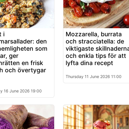
 i
Mozzarella, burrata
arsallader: den
och stracciatella: de
a hemligheten som
viktigaste skillnadern
ar, ger
och enkla tips för att
hrätten en frisk
lyfta dina recept
h och övertygar
Thursday 11 June 2026 11:00
y 16 June 2026 19:00