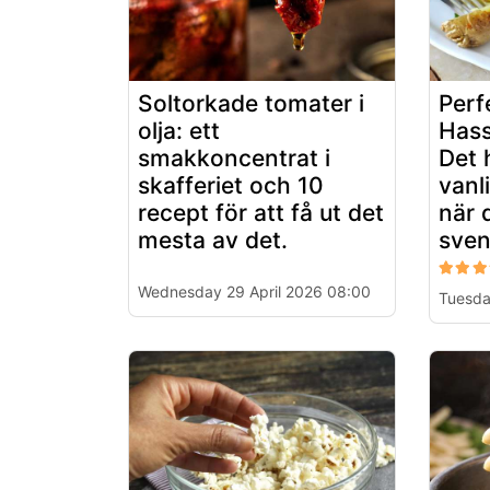
Soltorkade tomater i
Perf
olja: ett
Hass
smakkoncentrat i
Det 
skafferiet och 10
vanl
recept för att få ut det
när 
mesta av det.
sven
Wednesday 29 April 2026 08:00
Tuesda