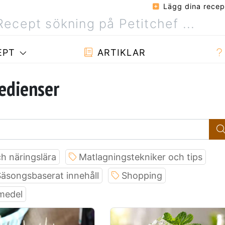
Lägg dina recep
EPT
ARTIKLAR
redienser
h näringslära
Matlagningstekniker och tips
äsongsbaserat innehåll
Shopping
smedel