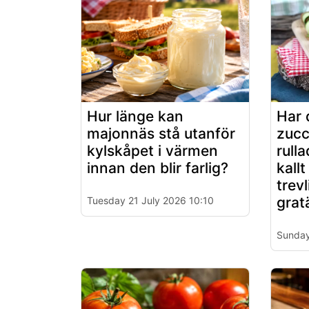
Hur länge kan
Har 
majonnäs stå utanför
zucc
kylskåpet i värmen
rull
innan den blir farlig?
kallt
trev
grat
Tuesday 21 July 2026 10:10
Sunday