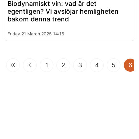
Biodynamiskt vin: vad är det
egentligen? Vi avslöjar hemligheten
bakom denna trend
Friday 21 March 2025 14:16
(c
1
2
3
4
5
6