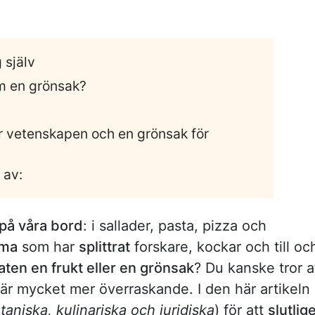
 själv
m en grönsak?
ör vetenskapen och en grönsak för
 av:
på våra bord
: i sallader, pasta, pizza och
mma
som har
splittrat
forskare, kockar och till oc
aten en frukt eller en grönsak
? Du kanske tror a
är mycket mer överraskande. I den här artikeln
taniska, kulinariska och juridiska
) för att
slutlig