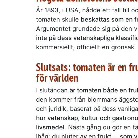
År 1893, i USA, nådde ett fall till
tomaten skulle
beskattas som en fr
Argumentet grundade sig på den v
inte på dess vetenskapliga klassifi
kommersiellt, officiellt en grönsak.
Slutsats: tomaten är en fr
för världen
I slutändan
är tomaten både en fru
den kommer från blommans äggstock
och juridik, baserat på dess vanliga
hur vetenskap, kultur och gastrono
livsmedel
. Nästa gång du gör en fä
ihåg:
du njuter av en frukt ... som 