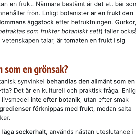
an en frukt. Närmare bestämt är det ett bär so
ehåller frön. Enligt botanister
är en frukt den
 blommans äggstock
efter befruktningen.
Gurkor
betraktas som frukter botaniskt sett
) faller ocks
m vetenskapen talar,
är tomaten en frukt i sig
n som en grönsak?
tanisk synvinkel
behandlas den allmänt som en
tta? Det är en kulturell och praktisk fråga. Enlig
s livsmedel
inte efter botanik
, utan efter smak
ngredienser förknippas med frukt
, medan salta
ker.
 låga sockerhalt
, används nästan uteslutande i