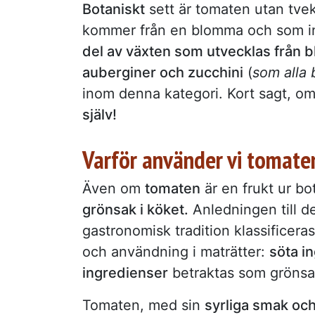
Botaniskt
sett är tomaten utan tvek
kommer från en blomma och som inn
del av växten som utvecklas från
auberginer och zucchini
(
som alla 
inom denna kategori. Kort sagt, o
själv!
Varför använder vi tomate
Även om
tomaten
är en frukt ur bo
grönsak i köket.
Anledningen till de
gastronomisk tradition klassificera
och användning i maträtter:
söta i
ingredienser
betraktas som grönsa
Tomaten, med sin
syrliga smak och