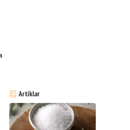
a
Artiklar