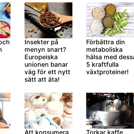
och
Insekter på
Förbättra din
n
menyn snart?
metaboliska
Europeiska
hälsa med dess
unionen banar
5 kraftfulla
väg för ett nytt
växtproteiner!
sätt att äta!
Att konsumera
Torkar kaffe