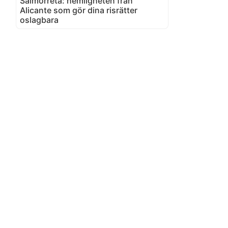
Salmorreta: hemligheten från
Alicante som gör dina risrätter
oslagbara