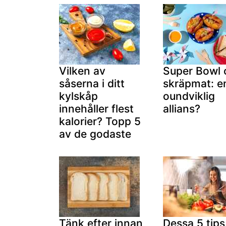
Vilken av
Super Bowl 
såserna i ditt
skräpmat: e
kylskåp
oundviklig
innehåller flest
allians?
kalorier? Topp 5
av de godaste
Tänk efter innan
Dessa 5 tips