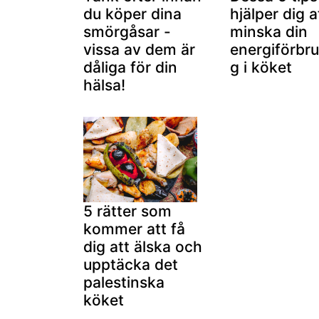
du köper dina
hjälper dig a
smörgåsar -
minska din
vissa av dem är
energiförbr
dåliga för din
g i köket
hälsa!
5 rätter som
kommer att få
dig att älska och
upptäcka det
palestinska
köket