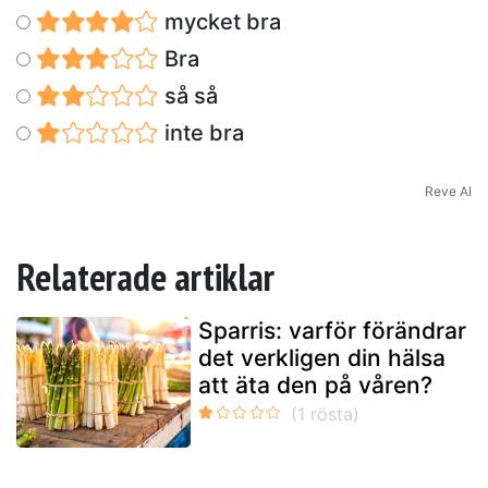
mycket bra
Bra
så så
inte bra
Reve AI
Relaterade artiklar
Sparris: varför förändrar
det verkligen din hälsa
att äta den på våren?