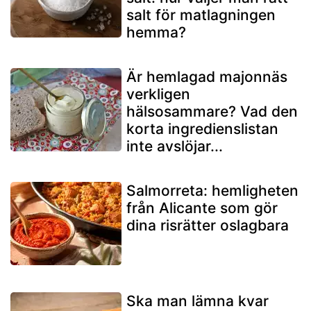
salt för matlagningen
hemma?
Är hemlagad majonnäs
verkligen
hälsosammare? Vad den
korta ingredienslistan
inte avslöjar...
Salmorreta: hemligheten
från Alicante som gör
dina risrätter oslagbara
Ska man lämna kvar