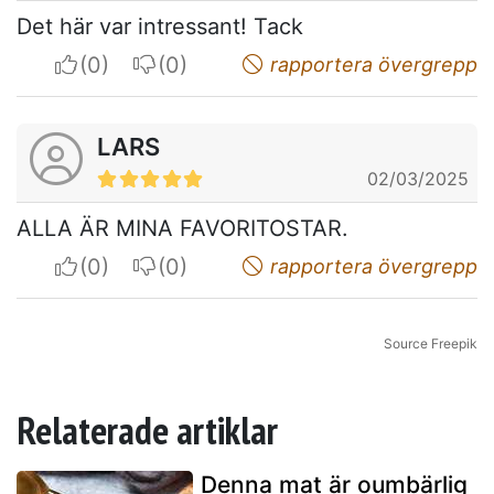
Det här var intressant! Tack
I apreciate
I do not appreciate
rapportera övergrepp
LARS
02/03/2025
ALLA ÄR MINA FAVORITOSTAR.
I apreciate
I do not appreciate
rapportera övergrepp
Source Freepik
Relaterade artiklar
Denna mat är oumbärlig