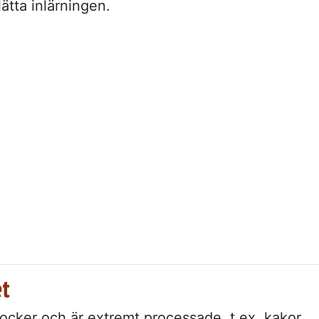
ätta inlärningen.
et
cker och är extremt processade, t.ex. kakor,