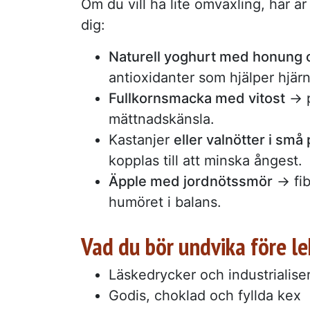
Om du vill ha lite omväxling, här är
dig:
Naturell yoghurt med honung 
antioxidanter som hjälper hjär
Fullkornsmacka med vitost
→ p
mättnadskänsla.
Kastanjer
eller valnötter i små
kopplas till att minska ångest.
Äpple med jordnötssmör
→ fib
humöret i balans.
Vad du bör undvika före l
Läskedrycker och industrialise
Godis, choklad och fyllda kex