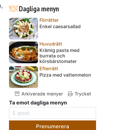
n,
Dagliga menyn
Förrätter
Enkel caesarsallad
Huvudrätt
Krämig pasta med
burrata och
körsbärstomater
Efterrätt
Pizza med vattenmelon
Arkiverade menyer
Trycket
Ta emot dagliga menyn
Prenumerera