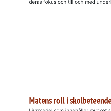
deras fokus och till och med underl
Matens roll i skolbeteend
Livsmedel som innehåller mycket so