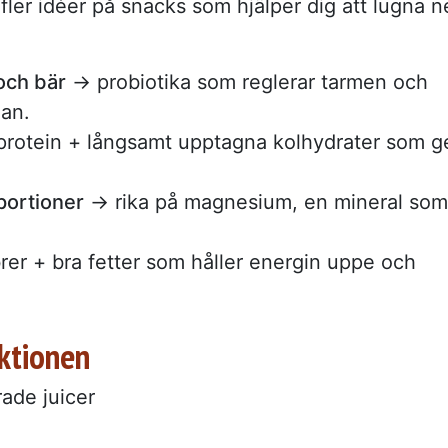
 fler idéer på snacks som hjälper dig att lugna n
och bär
→ probiotika som reglerar tarmen och
nan.
rotein + långsamt upptagna kolhydrater som g
 portioner
→ rika på magnesium, en mineral som
rer + bra fetter som håller energin uppe och
ektionen
rade juicer