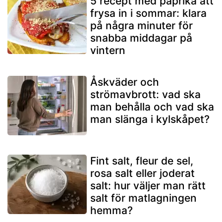
5 recept med paprika att
frysa in i sommar: klara
på några minuter för
snabba middagar på
vintern
Åskväder och
strömavbrott: vad ska
man behålla och vad ska
man slänga i kylskåpet?
Fint salt, fleur de sel,
rosa salt eller joderat
salt: hur väljer man rätt
salt för matlagningen
hemma?