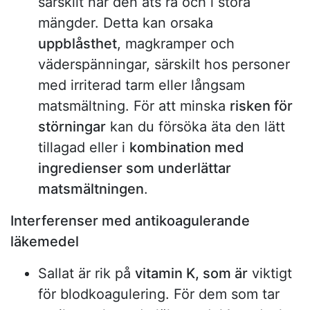
särskilt när den äts rå och i stora
mängder. Detta kan orsaka
uppblåsthet
, magkramper och
väderspänningar, särskilt hos personer
med irriterad tarm eller långsam
matsmältning. För att minska
risken för
störningar
kan du försöka äta den lätt
tillagad eller i
kombination med
ingredienser som underlättar
matsmältningen
.
Interferenser med antikoagulerande
läkemedel
Sallat är rik på
vitamin K, som är
viktigt
för blodkoagulering. För dem som tar