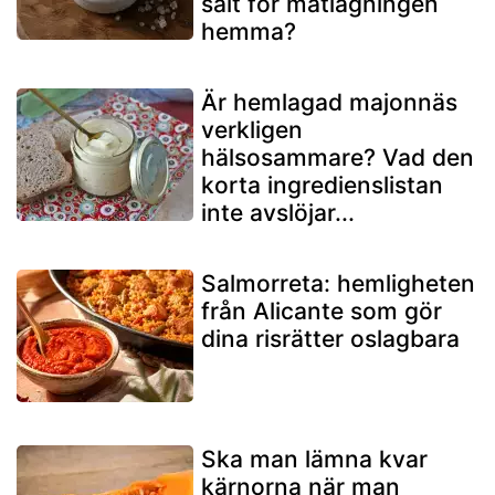
salt för matlagningen
hemma?
Är hemlagad majonnäs
verkligen
hälsosammare? Vad den
korta ingredienslistan
inte avslöjar...
Salmorreta: hemligheten
från Alicante som gör
dina risrätter oslagbara
Ska man lämna kvar
kärnorna när man