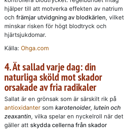
kontrollera blodtrycket: regelbundet intag
hjälper till att motverka effekten av natrium
och
främjar utvidgning av blodkärlen
, vilket
minskar risken för högt blodtryck och
hjärtsjukdomar.
Källa:
Ohga.com
4. Ät sallad varje dag: din
naturliga sköld mot skador
orsakade av fria radikaler
Sallat är en grönsak som är särskilt rik på
antioxidanter
som
karotenoider, lutein och
zeaxantin
, vilka spelar en nyckelroll när det
gäller att
skydda cellerna från skador