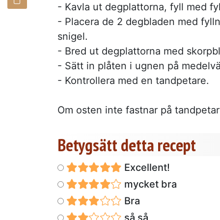
- Kavla ut degplattorna, fyll med fy
- Placera de 2 degbladen med fylln
snigel.
- Bred ut degplattorna med skorpb
- Sätt in plåten i ugnen på medelv
- Kontrollera med en tandpetare.
Om osten inte fastnar på tandpetare
Betygsätt detta recept
Excellent!
mycket bra
Bra
så så