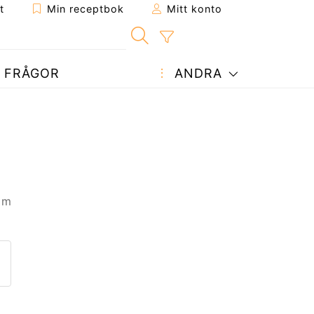
t
Min receptbok
Mitt konto
FRÅGOR
ANDRA
 m
ept till en vän
enna sida
 en fråga till författaren
ägg upp ditt foto av detta re