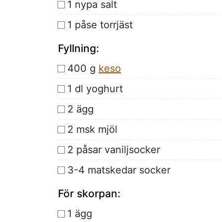
1 nypa salt
1 påse torrjäst
Fyllning:
400 g
keso
1 dl yoghurt
2 ägg
2 msk mjöl
2 påsar vaniljsocker
3-4 matskedar socker
För skorpan:
1 ägg