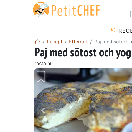
REC
Recept
Efterrätt
Paj med sötost o
Paj med sötost och yog
rösta nu
Föregående