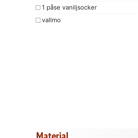
1 påse vaniljsocker
vallmo
Material