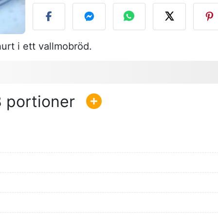
rt i ett vallmobröd.
8