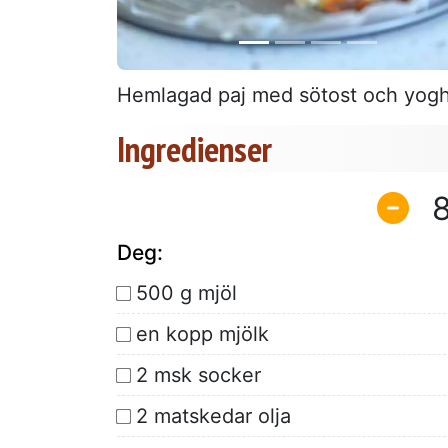
Hemlagad paj med sötost och yoghu
Ingredienser
Deg:
500 g mjöl
en kopp mjölk
2 msk socker
2 matskedar olja