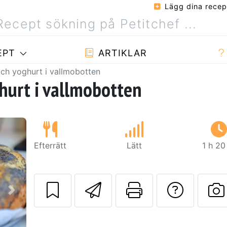
Lägg dina recep
EPT
ARTIKLAR
ch yoghurt i vallmobotten
hurt i vallmobotten
Efterrätt
Lätt
1 h 20
Skicka detta rec
Skriv ut d
Ställa
Nästa
L