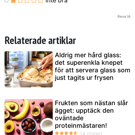
inte bra
Reve IA
Relaterade artiklar
Aldrig mer hård glass:
det superenkla knepet
för att servera glass som
just tagits ur frysen
Frukten som nästan slår
ägget: upptäck den
oväntade
proteinmästaren!