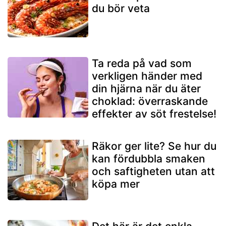
du bör veta
Ta reda på vad som
verkligen händer med
din hjärna när du äter
choklad: överraskande
effekter av söt frestelse!
Räkor ger lite? Se hur du
kan fördubbla smaken
och saftigheten utan att
köpa mer