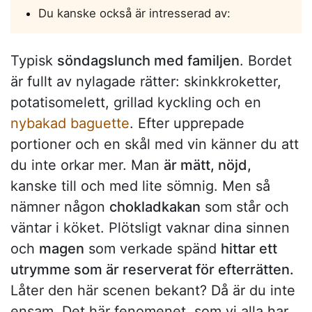
Du kanske också är intresserad av:
Typisk
söndagslunch med familjen
. Bordet
är fullt av nylagade rätter: skinkkroketter,
potatisomelett, grillad kyckling och en
nybakad baguette
. Efter upprepade
portioner och en skål med vin känner du att
du inte orkar mer. Man
är mätt, nöjd,
kanske till och med lite sömnig. Men så
nämner någon
chokladkakan
som står och
väntar i köket. Plötsligt vaknar dina sinnen
och
magen
som verkade spänd
hittar ett
utrymme som är reserverat för efterrätten.
Låter den här scenen bekant? Då är du inte
ensam. Det här fenomenet, som vi alla har