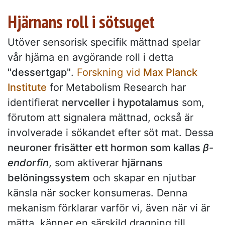
Hjärnans roll i sötsuget
Utöver sensorisk specifik mättnad spelar
vår hjärna en avgörande roll i detta
"dessertgap"
.
Forskning vid
Max Planck
Institute
for Metabolism Research har
identifierat
nervceller i hypotalamus
som,
förutom att signalera mättnad, också är
involverade i sökandet efter söt mat. Dessa
neuroner frisätter ett hormon som kallas
β-
endorfin
, som aktiverar
hjärnans
belöningssystem
och skapar en njutbar
känsla när socker konsumeras. Denna
mekanism förklarar varför vi, även när vi är
mätta, känner en särskild dragning till