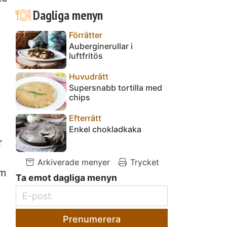
Dagliga menyn
Förrätter
Auberginerullar i
luftfritös
Huvudrätt
Supersnabb tortilla med
chips
Efterrätt
Enkel chokladkaka
r
Arkiverade menyer
Trycket
om
Ta emot dagliga menyn
Prenumerera