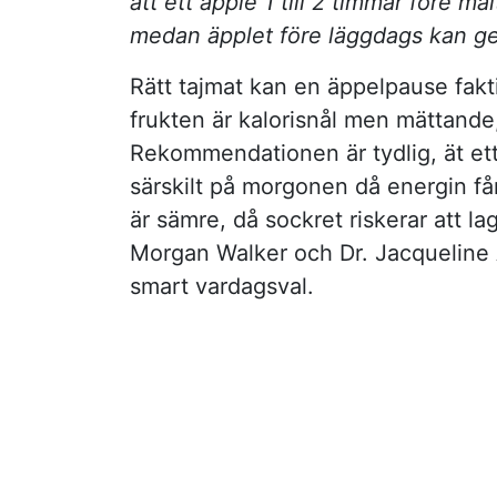
att ett äpple 1 till 2 timmar före m
medan äpplet före läggdags kan ge
Rätt tajmat kan en äppelpause faktisk
frukten är kalorisnål men mättande
Rekommendationen är tydlig, ät ett 
särskilt på morgonen då energin få
är sämre, då sockret riskerar att l
Morgan Walker och Dr. Jacqueline A
smart vardagsval.