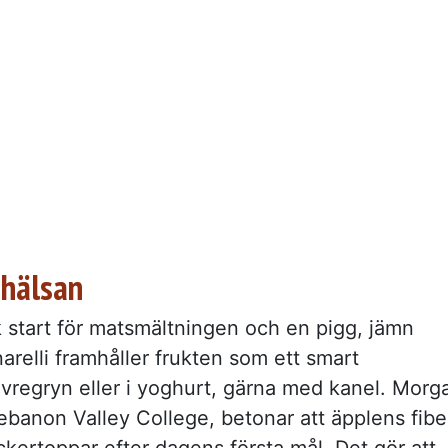
 hälsan
 start för matsmältningen och en pigg, jämn
arelli framhåller frukten som ett smart
vregryn eller i yoghurt, gärna med kanel. Morg
ebanon Valley College, betonar att äpplens fibe
ertoppar efter dagens första mål. Det gör att