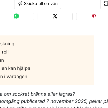
Skicka till en vän
nskning
 roll
an
len kan hjälpa
len i vardagen
a om sockret bränns eller lagras?
 genomgång publicerad 7 november 2025, pekar p