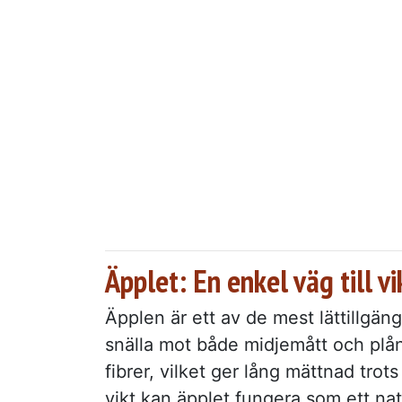
Äpplet: En enkel väg till v
Äpplen är ett av de mest lättillgän
snälla mot både midjemått och plå
fibrer, vilket ger lång mättnad trots 
vikt kan äpplet fungera som ett nat