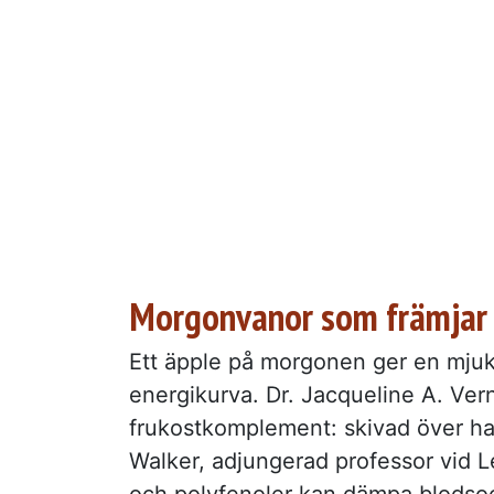
Morgonvanor som främjar
Ett äpple på morgonen ger en mjuk
energikurva. Dr. Jacqueline A. Vern
frukostkomplement: skivad över ha
Walker, adjungerad professor vid L
och polyfenoler kan dämpa blodsock