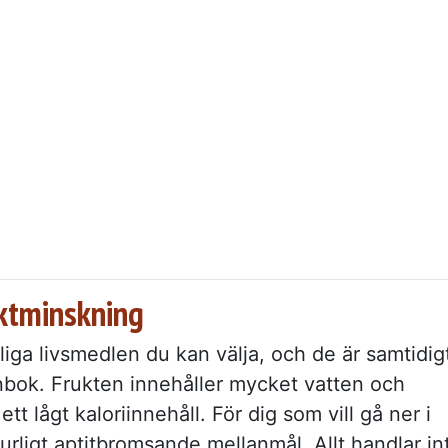
iktminskning
gliga livsmedlen du kan välja, och de är samtidig
nbok. Frukten innehåller mycket vatten och
ett lågt kaloriinnehåll. För dig som vill gå ner i
urligt aptitbromsande mellanmål. Allt handlar in