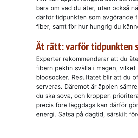
bara om vad du äter, utan också när
därför tidpunkten som avgörande f
fiber, samt för hur hungrig du känne
Ät rätt: varför tidpunkten s
Experter rekommenderar att du äter
fibern pektin svälla i magen, vilket 
blodsocker. Resultatet blir att du o
serveras. Däremot är äpplen sämre 
du ska sova, och kroppen prioritera
precis före läggdags kan därför gö
energi. Satsa på dagtid, särskilt fö