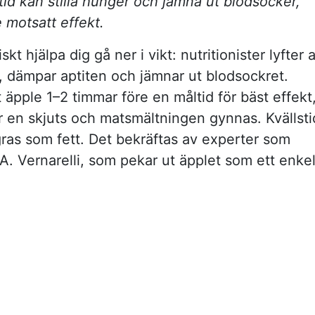
åltid kan stilla hunger och jämna ut blodsocker,
 motsatt effekt.
t hjälpa dig gå ner i vikt: nutritionister lyfter a
, dämpar aptiten och jämnar ut blodsockret.
äpple 1–2 timmar före en måltid för bäst effekt
r en skjuts och matsmältningen gynnas. Kvällsti
agras som fett. Det bekräftas av experter som
. Vernarelli, som pekar ut äpplet som ett enkel