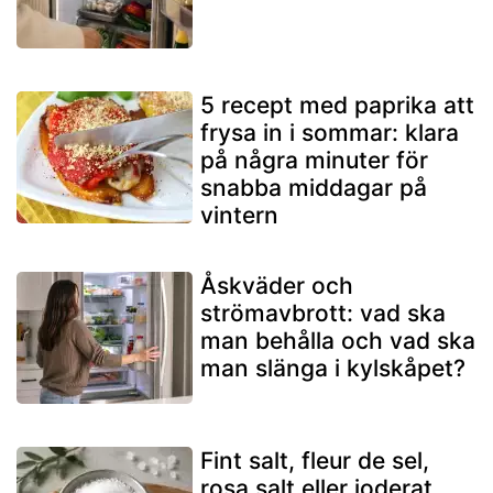
5 recept med paprika att
frysa in i sommar: klara
på några minuter för
snabba middagar på
vintern
Åskväder och
strömavbrott: vad ska
man behålla och vad ska
man slänga i kylskåpet?
Fint salt, fleur de sel,
rosa salt eller joderat