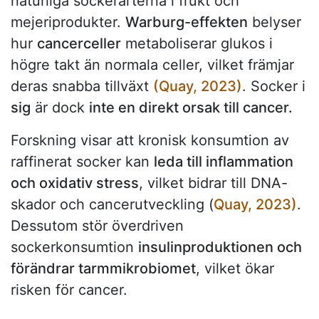
naturliga sockerarterna i frukt och
mejeriprodukter.
Warburg-effekten
belyser
hur
cancerceller
metaboliserar glukos i
högre takt än normala celler, vilket främjar
deras snabba tillväxt
(Quay, 2023)
. Socker i
sig
är dock
inte en direkt orsak till cancer.
Forskning visar att kronisk konsumtion av
raffinerat socker kan
leda till inflammation
och oxidativ stress
, vilket bidrar till DNA-
skador och cancerutveckling (
Quay, 2023)
.
Dessutom stör överdriven
sockerkonsumtion
insulinproduktionen och
förändrar tarmmikrobiomet
, vilket ökar
risken för cancer.