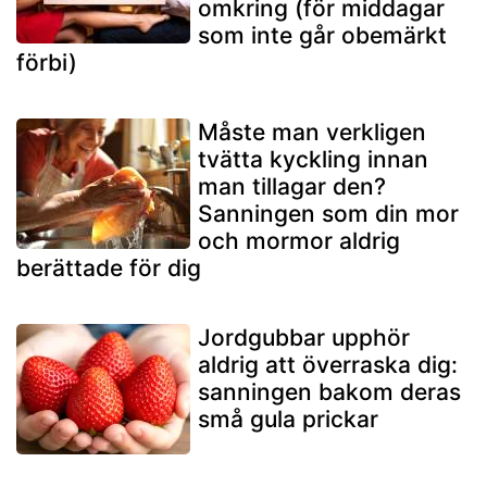
omkring (för middagar
som inte går obemärkt
förbi)
Måste man verkligen
tvätta kyckling innan
man tillagar den?
Sanningen som din mor
och mormor aldrig
berättade för dig
Jordgubbar upphör
aldrig att överraska dig:
sanningen bakom deras
små gula prickar