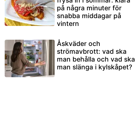
frysa in i sommar: klara
på några minuter för
snabba middagar på
vintern
Åskväder och
strömavbrott: vad ska
man behålla och vad ska
man slänga i kylskåpet?