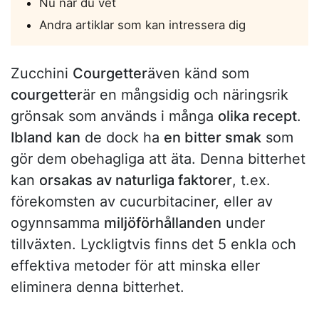
Nu när du vet
Andra artiklar som kan intressera dig
Zucchini
Courgetter
även känd som
courgetter
är en mångsidig och näringsrik
grönsak som används i många
olika recept
.
Ibland kan
de dock ha
en bitter smak
som
gör dem obehagliga att äta. Denna bitterhet
kan
orsakas av naturliga faktorer
, t.ex.
förekomsten av cucurbitaciner, eller av
ogynnsamma
miljöförhållanden
under
tillväxten. Lyckligtvis finns det 5 enkla och
effektiva metoder för att minska eller
eliminera denna bitterhet.