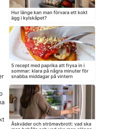
Hur länge kan man förvara ett kokt
ägg i kylskåpet?
5 recept med paprika att frysa in i
sommar: klara på några minuter för
er
snabba middagar på vintern
p
na
kt
Åskväder och strömavbrott: vad ska