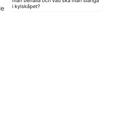
man behålla och vad ska man slänga
i kylskåpet?
de