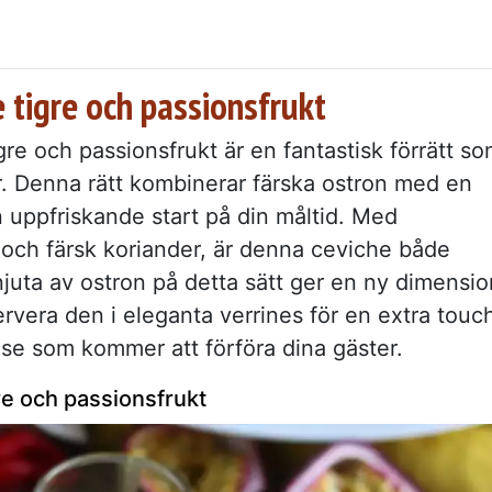
e tigre och passionsfrukt
re och passionsfrukt är en fantastisk förrätt s
r. Denna rätt kombinerar färska ostron med en
en uppfriskande start på din måltid. Med
 och färsk koriander, är denna ceviche både
 njuta av ostron på detta sätt ger en ny dimensio
Servera den i eleganta verrines för en extra touc
lse som kommer att förföra dina gäster.
re och passionsfrukt