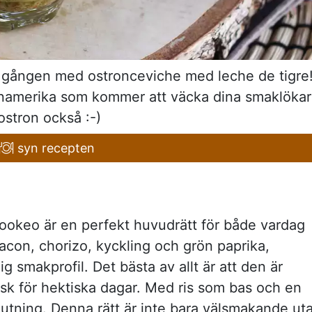
här gången med ostronceviche med leche de tigre
atinamerika som kommer att väcka dina smaklökar
 ostron också :-)
syn recepten
ookeo är en perfekt huvudrätt för både vardag
con, chorizo, kyckling och grön paprika,
ig smakprofil. Det bästa av allt är att den är
lisk för hektiska dagar. Med ris som bas och en
 njutning. Denna rätt är inte bara välsmakande ut