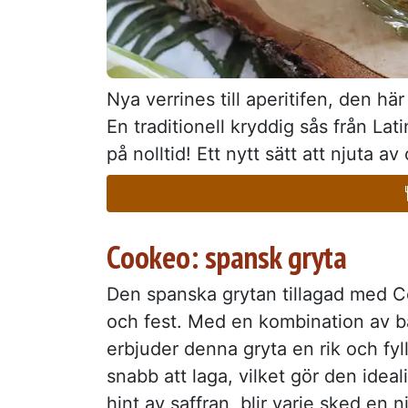
Nya verrines till aperitifen, den 
En traditionell kryddig sås från L
på nolltid! Ett nytt sätt att njuta av
Cookeo: spansk gryta
Den spanska grytan tillagad med C
och fest. Med en kombination av ba
erbjuder denna gryta en rik och fyll
snabb att laga, vilket gör den idea
hint av saffran, blir varje sked en