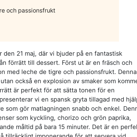
re och passionsfrukt
 den 21 maj, där vi bjuder på en fantastisk
n förrätt till dessert. Först ut är en fräsch och
on med leche de tigre och passionsfrukt. Denna
nen utan också en explosion av smaker som komm
ätt är perfekt för att sätta tonen för en
resenterar vi en spansk gryta tillagad med hjäl
re som gör matlagningen snabb och enkel. Den
ienser som kyckling, chorizo och grön paprika,
ande måltid på bara 15 minuter. Det är en perfe
 tillräckligt imponerande för att servera vid