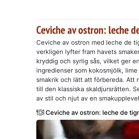
Ceviche av ostron: leche d
Ceviche av ostron med leche de tig
verkligen lyfter fram havets smake
kryddig och syrlig sås, vilket ger 
ingredienser som kokosmjölk, lime
smakrik och lätt att förbereda. Att
till den klassiska skaldjursrätten. 
av stil och njut av en smakuppleve
Ceviche av ostron: leche de tig