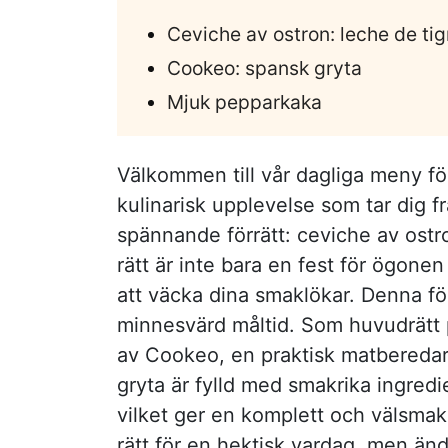
Ceviche av ostron: leche de tig
Cookeo: spansk gryta
Mjuk pepparkaka
Välkommen till vår dagliga meny för
kulinarisk upplevelse som tar dig frå
spännande förrätt: ceviche av ostr
rätt är inte bara en fest för ögo
att väcka dina smaklökar. Denna förr
minnesvärd måltid. Som huvudrätt p
av Cookeo, en praktisk matbereda
gryta är fylld med smakrika ingred
vilket ger en komplett och välsmak
rätt för en hektisk vardag, men ändå