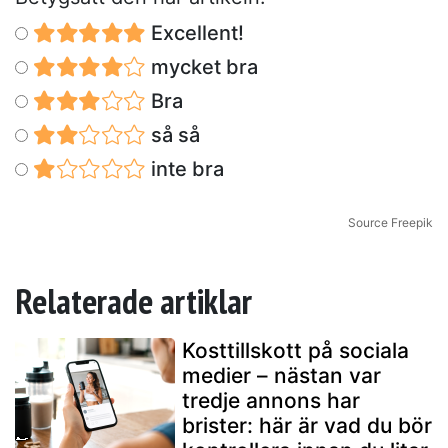
Excellent!
mycket bra
Bra
så så
inte bra
Source Freepik
Relaterade artiklar
Kosttillskott på sociala
medier – nästan var
tredje annons har
brister: här är vad du bör