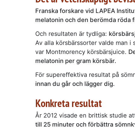
Franska forskare vid LAPEA Instit
melatonin och den berömda röda f
Och resultaten är tydliga:
körsbärs
Av alla körsbärssorter valde man i
var Montmorency körsbärsjuice.
De
melatonin per gram körsbär.
För supereffektiva resultat på sö
innan du går och lägger dig.
Konkreta resultat
År 2012 visade en brittisk studie a
till 25 minuter och förbättra sömnkv