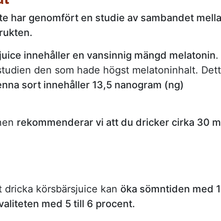
ute har genomfört en studie av sambandet mell
rukten.
juice innehåller en vansinnig mängd melatonin
.
 studien den som hade högst melatoninhalt. Det
nna sort innehåller 13,5 nanogram (ng)
mnen
rekommenderar vi att du dricker cirka 30 m
tt dricka körsbärsjuice kan
öka sömntiden med 
aliteten med 5 till 6 procent.