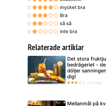
mycket bra
Bra
så så
inte bra
Relaterade artiklar
Det stora fruktj
bedrägeriet - de
döljer sanningen
dig!
Mellanmål på kv