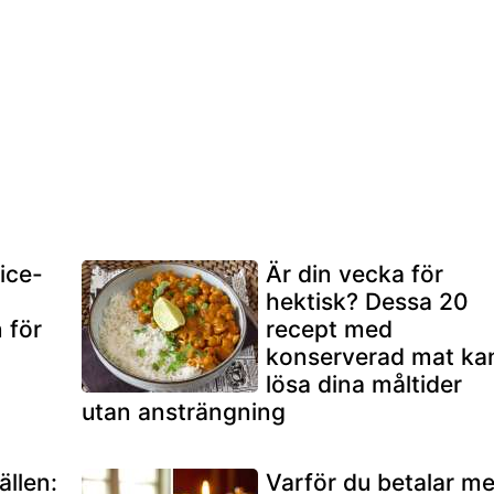
uice-
Är din vecka för
hektisk? Dessa 20
 för
recept med
konserverad mat ka
lösa dina måltider
utan ansträngning
ällen:
Varför du betalar me