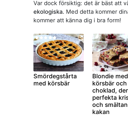
Var dock försiktig: det är bäst att v
ekologiska.
Med detta kommer dina 
kommer att känna dig i bra form!
Smördegstårta
Blondie me
med körsbär
körsbär och
choklad, de
perfekta kri
och smälta
kakan