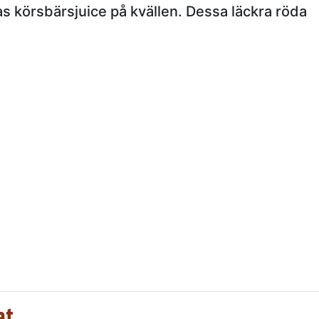
as körsbärsjuice på kvällen. Dessa läckra röda
at