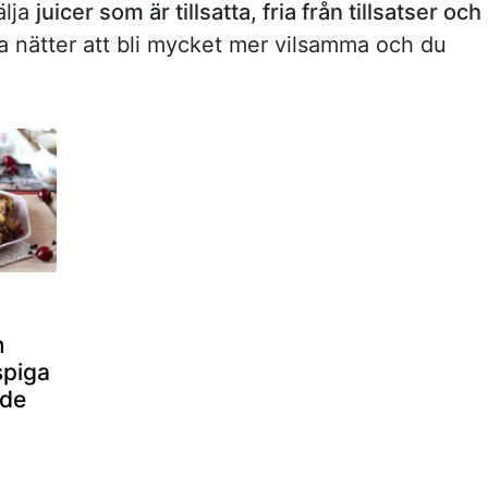
älja
juicer som är tillsatta, fria från tillsatser och
nätter att bli mycket mer vilsamma och du
d
n
spiga
nde