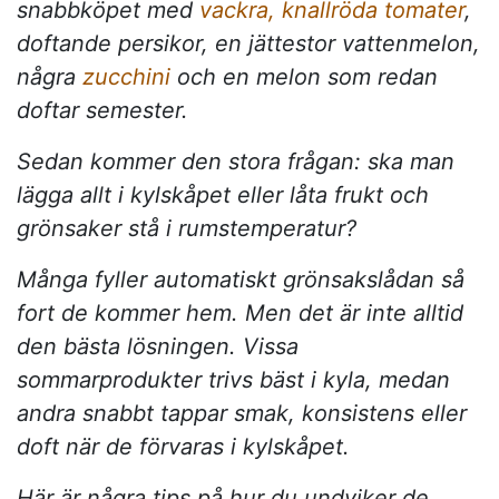
snabbköpet med
vackra, knallröda tomater
,
doftande persikor, en jättestor vattenmelon,
några
zucchini
och en melon som redan
doftar semester.
Sedan kommer den stora frågan: ska man
lägga allt i kylskåpet eller låta frukt och
grönsaker stå i rumstemperatur?
Många fyller automatiskt grönsakslådan så
fort de kommer hem. Men det är inte alltid
den bästa lösningen. Vissa
sommarprodukter trivs bäst i kyla, medan
andra snabbt tappar smak, konsistens eller
doft när de förvaras i kylskåpet.
Här är några tips på hur du undviker de