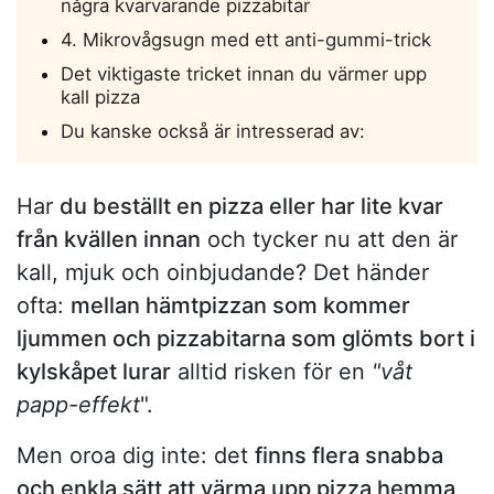
några kvarvarande pizzabitar
4. Mikrovågsugn med ett anti-gummi-trick
Det viktigaste tricket innan du värmer upp
kall pizza
Du kanske också är intresserad av:
Har
du beställt en pizza eller har lite kvar
från kvällen innan
och tycker nu att den är
kall, mjuk och oinbjudande? Det händer
ofta:
mellan hämtpizzan som kommer
ljummen och pizzabitarna som glömts bort i
kylskåpet lurar
alltid risken för en
"våt
papp-effekt
".
Men oroa dig inte: det
finns flera snabba
och enkla sätt att värma upp pizza hemma