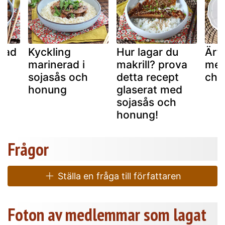
erad
Kyckling
Hur lagar du
Ärt
marinerad i
makrill? prova
me
sojasås och
detta recept
cha
honung
glaserat med
sojasås och
honung!
Frågor
Ställa en fråga till författaren
Foton av medlemmar som lagat