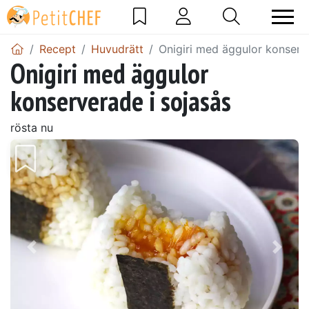
Recept
Huvudrätt
Onigiri med äggulor konserv
Onigiri med äggulor
konserverade i sojasås
rösta nu
Föregående
Näst