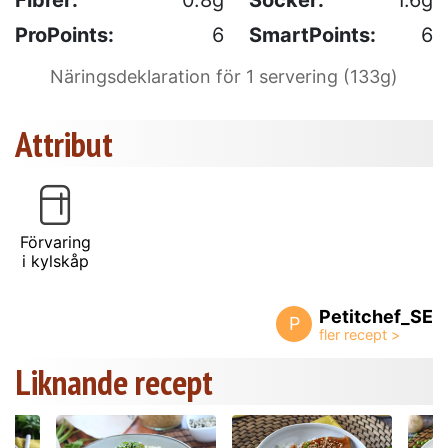
ProPoints:
6
SmartPoints:
6
Näringsdeklaration för 1 servering (133g)
Attribut
Förvaring
i kylskåp
Petitchef_SE
P
Liknande recept