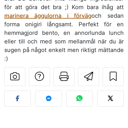
för att göra det bra ;) Kom bara ihåg att
marinera äggulorna i förväg
och sedan
forma onigiri långsamt. Perfekt för en
hemmagjord bento, en annorlunda lunch
eller till och med som mellanmål när du är
sugen på något enkelt men riktigt mättande
:)
Ställa en fråga till 
Skriv ut denn
Skicka d
Lägg upp ditt foto av dett