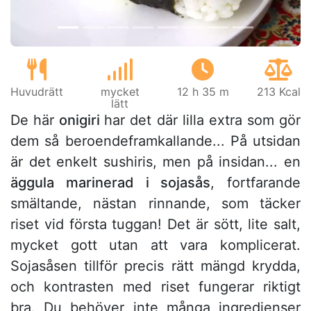
Huvudrätt
mycket
12 h 35 m
213 Kcal
lätt
De här
onigiri
har det där lilla extra som gör
dem så beroendeframkallande... På utsidan
är det enkelt sushiris, men på insidan... en
äggula marinerad i sojasås
, fortfarande
smältande, nästan rinnande, som täcker
riset vid första tuggan! Det är sött, lite salt,
mycket gott utan att vara komplicerat.
Sojasåsen tillför precis rätt mängd krydda,
och kontrasten med riset fungerar riktigt
bra. Du behöver inte många ingredienser