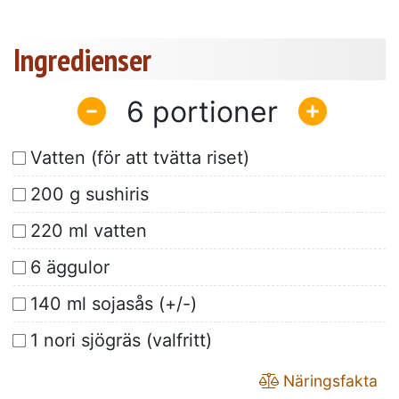
Ingredienser
6
Vatten (för att tvätta riset)
200 g sushiris
220 ml vatten
6 äggulor
140 ml sojasås (+/-)
1 nori sjögräs (valfritt)
Näringsfakta