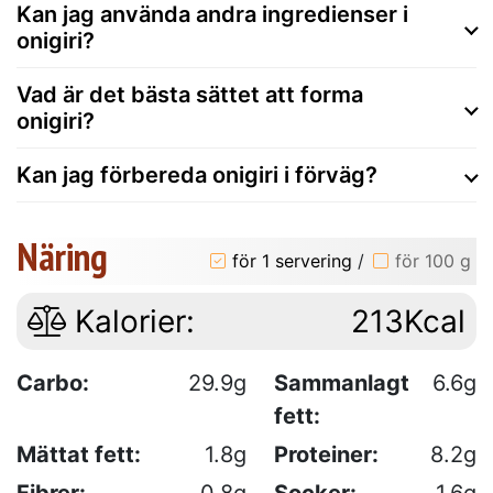
Kan jag använda andra ingredienser i
onigiri?
Vad är det bästa sättet att forma
onigiri?
Kan jag förbereda onigiri i förväg?
Näring
för 1 servering
/
för 100 g
Kalorier:
213Kcal
Carbo:
29.9g
Sammanlagt
6.6g
fett:
Mättat fett:
1.8g
Proteiner:
8.2g
Fibrer:
0.8g
Socker:
1.6g