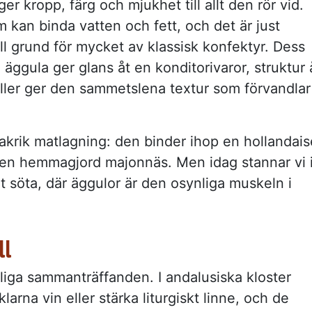
er kropp, färg och mjukhet till allt den rör vid.
m kan binda vatten och fett, och det är just
ll grund för mycket av klassisk konfektyr. Dess
äggula ger glans åt en konditorivaror, struktur 
eller ger den sammetslena textur som förvandlar
makrik matlagning: den binder ihop en hollandais
t en hemmagjord majonnäs. Men idag stannar vi 
et söta, där äggulor är den osynliga muskeln i
ll
ckliga sammanträffanden. I andalusiska kloster
arna vin eller stärka liturgiskt linne, och de