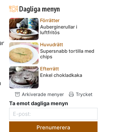
Dagliga menyn
Förrätter
Auberginerullar i
luftfritös
ar
Huvudrätt
Supersnabb tortilla med
chips
Efterrätt
Enkel chokladkaka
n
Arkiverade menyer
Trycket
Ta emot dagliga menyn
Prenumerera