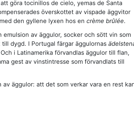
att göra tocinillos de cielo, yemas de Santa
e kompenserades överskottet av vispade äggvitor
med den gyllene lyxen hos en
crème brûlée
.
n emulsion av äggulor, socker och sött vin som
till dygd. I Portugal färgar äggulornas
ädelsten
Och i Latinamerika förvandlas äggulor till flan,
ma gest av vinstintresse som förvandlats till
 av äggulor: att det som verkar vara en rest ka