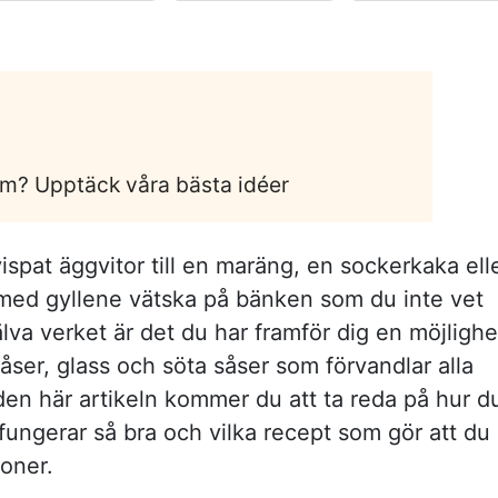
em? Upptäck våra bästa idéer
ispat äggvitor till en maräng, en sockerkaka ell
med gyllene vätska på bänken som du inte vet
älva verket är det du har framför dig en möjlighe
såser, glass och söta såser som förvandlar alla
I den här artikeln kommer du att ta reda på hur d
fungerar så bra och vilka recept som gör att du
ioner.