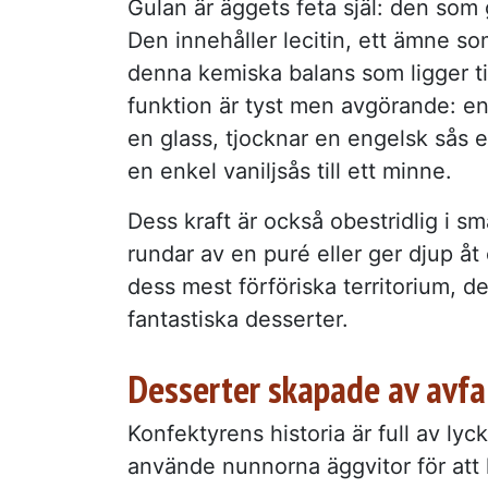
Gulan är äggets feta själ: den som g
Den innehåller lecitin, ett ämne so
denna kemiska balans som ligger ti
funktion är tyst men avgörande: en 
en glass, tjocknar en engelsk sås 
en enkel vaniljsås till ett minne.
Dess kraft är också obestridlig i s
rundar av en puré eller ger djup å
dess mest förföriska territorium, d
fantastiska desserter.
Desserter skapade av avfa
Konfektyrens historia är full av ly
använde nunnorna äggvitor för att kl