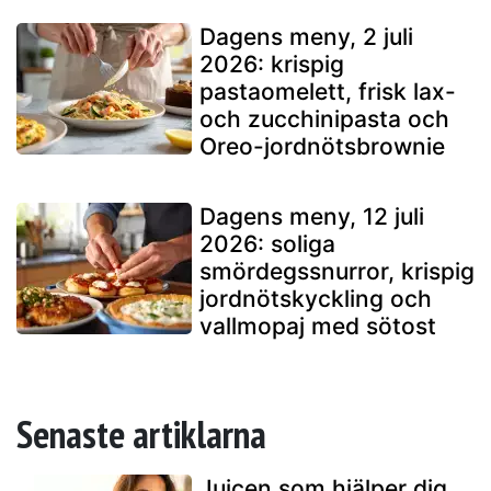
Dagens meny, 2 juli
2026: krispig
pastaomelett, frisk lax-
och zucchinipasta och
Oreo-jordnötsbrownie
Dagens meny, 12 juli
2026: soliga
smördegssnurror, krispig
jordnötskyckling och
vallmopaj med sötost
Senaste artiklarna
Juicen som hjälper dig