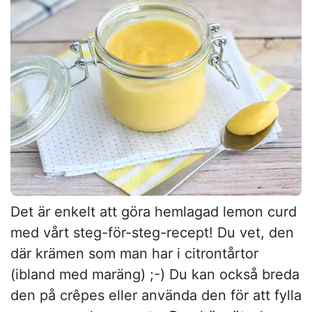
Det är enkelt att göra hemlagad lemon curd
med vårt steg-för-steg-recept! Du vet, den
där krämen som man har i citrontårtor
(ibland med maräng) ;-) Du kan också breda
den på crêpes eller använda den för att fylla