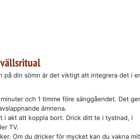
vällsritual
n på din sömn är det viktigt att integrera det i e
:
0 minuter och 1 timme före sänggåendet. Det ge
e avslappnande ämnena.
let i akt att koppla bort. Drick ditt te i tystnad, i
ler TV.
cker. Om du dricker för mycket kan du vakna mit