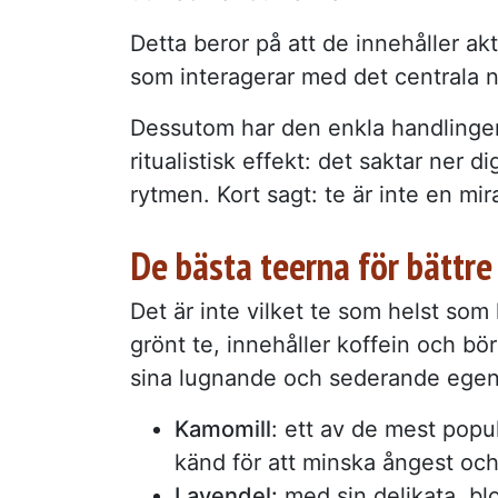
Detta beror på att de innehåller akt
som interagerar med det centrala 
Dessutom har den enkla handlingen 
ritualistisk effekt: det saktar ner 
rytmen. Kort sagt: te är inte en mi
De bästa teerna för bättr
Det är inte vilket te som helst som 
grönt te, innehåller koffein och bö
sina lugnande och sederande egens
Kamomill
: ett av de mest popu
känd för att minska ångest oc
Lavendel:
med sin delikata, blo