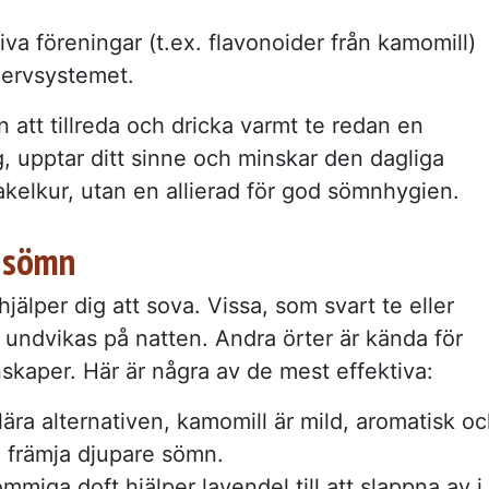
iva föreningar (t.ex. flavonoider från kamomill)
nervsystemet.
att tillreda och dricka varmt te redan en
dig, upptar ditt sinne och minskar den dagliga
rakelkur, utan en allierad för god sömnhygien.
e sömn
hjälper dig att sova. Vissa, som svart te eller
r undvikas på natten. Andra örter är kända för
kaper. Här är några av de mest effektiva:
lära alternativen, kamomill är mild, aromatisk o
h främja djupare sömn.
mmiga doft hjälper lavendel till att slappna av i