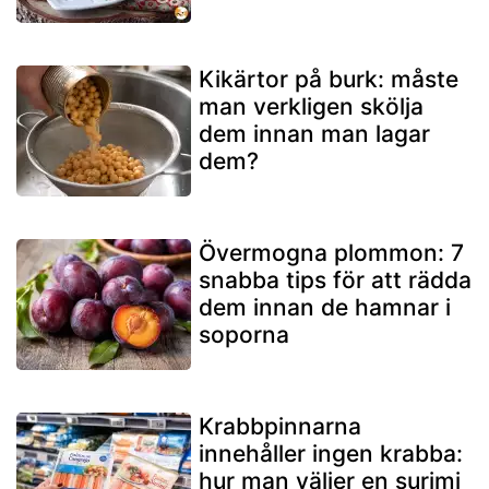
Kikärtor på burk: måste
man verkligen skölja
dem innan man lagar
dem?
Övermogna plommon: 7
snabba tips för att rädda
dem innan de hamnar i
soporna
Krabbpinnarna
innehåller ingen krabba:
hur man väljer en surimi