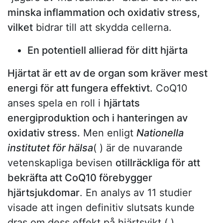
minska inflammation och oxidativ stress,
vilket
bidrar till att skydda cellerna.
En potentiell allierad för ditt hjärta
Hjärtat är ett av de organ som kräver mest
energi för att fungera effektivt.
CoQ10
anses spela en roll i
hjärtats
energiproduktion och i hanteringen av
oxidativ stress.
Men enligt
Nationella
institutet för hälsa
( ) är de nuvarande
vetenskapliga bevisen
otillräckliga för att
bekräfta att CoQ10 förebygger
hjärtsjukdomar
. En analys av 11 studier
visade att ingen definitiv slutsats kunde
dras om dess effekt på hjärtsvikt ( ).