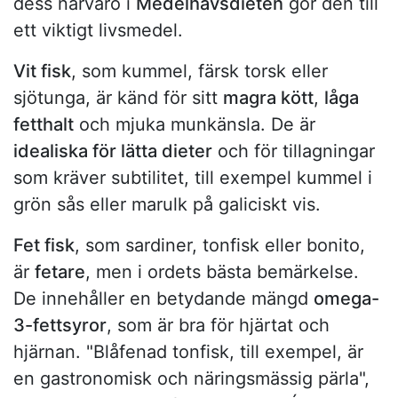
dess närvaro i
Medelhavsdieten
gör den till
ett viktigt livsmedel.
Vit fisk
, som kummel, färsk torsk eller
sjötunga, är känd för sitt
magra kött
,
låga
fetthalt
och mjuka munkänsla. De är
idealiska för lätta dieter
och för tillagningar
som kräver subtilitet, till exempel kummel i
grön sås eller marulk på galiciskt vis.
Fet fisk
, som sardiner, tonfisk eller bonito,
är
fetare
, men i ordets bästa bemärkelse.
De innehåller en betydande mängd
omega-
3-fettsyror
, som är bra för hjärtat och
hjärnan. "Blåfenad tonfisk, till exempel, är
en gastronomisk och näringsmässig pärla",