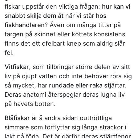
fiskar uppstår den viktiga frågan:
hur kan vi
snabbt skilja dem åt
när vi står
hos
fiskhandlaren
? Även om många tittar på
färgen på skinnet eller köttets konsistens
finns det ett ofelbart knep som aldrig slår
fel.
Vitfiskar
, som tillbringar större delen av sitt
liv på djupt vatten och inte behöver röra sig
så mycket, har
rundade eller raka stj
ärtar.
Deras anatomi återspeglar deras lugna liv
på havets botten.
Blåfiskar
är å andra sidan outtröttliga
simmare som förflyttar sig långa sträckor i
jakt på föda. Det är därför
deras stjärtfenor