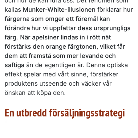
och hur de kan lura oss. Det fenomen som
kallas
Munker-White-illusionen
förklarar hur
färgerna som omger ett föremål kan
förändra hur vi uppfattar dess ursprungliga
färg
.
När apelsiner lindas in i rött nät
förstärks den orange färgtonen, vilket får
dem att framstå som mer levande och
saftiga
än de egentligen är. Denna optiska
effekt spelar med vårt sinne, förstärker
produktens utseende och väcker vår
önskan att köpa den.
En utbredd försäljningsstrategi