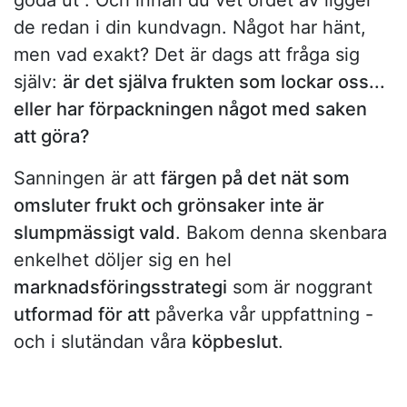
goda ut". Och innan du vet ordet av ligger
de redan i din kundvagn. Något har hänt,
men vad exakt? Det är dags att fråga sig
själv:
är det själva frukten som lockar oss...
eller har förpackningen något med saken
att göra?
Sanningen är att
färgen på det nät som
omsluter frukt och grönsaker inte är
slumpmässigt vald
. Bakom denna skenbara
enkelhet döljer sig en hel
marknadsföringsstrategi
som är noggrant
utformad för att
påverka vår uppfattning -
och i slutändan våra
köpbeslut
.