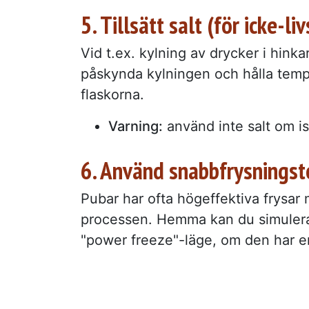
5. Tillsätt salt (för icke-
Vid t.ex. kylning av drycker i hinkar
påskynda kylningen och hålla tempe
flaskorna.
Varning:
använd inte salt om i
6. Använd snabbfrysningste
Pubar har ofta högeffektiva frysar 
processen. Hemma kan du simulera 
"power freeze"-läge, om den har e