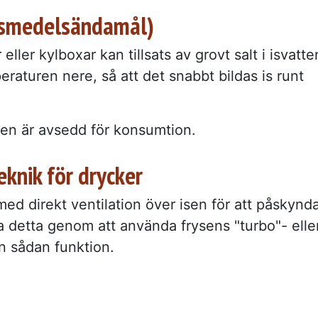
livsmedelsändamål)
 eller kylboxar kan tillsats av grovt salt i isvatte
raturen nere, så att det snabbt bildas is runt
sen är avsedd för konsumtion.
knik för drycker
med direkt ventilation över isen för att påskynd
detta genom att använda frysens "turbo"- elle
n sådan funktion.