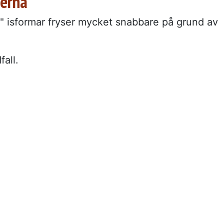
berna
e" isformar fryser mycket snabbare på grund av
fall.