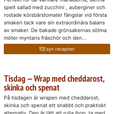
spelt sallad med zucchini , auberginer och
rostade körsbärstomater fängslar vid första
smaken tack vare sin extraordinära balans
av smaker. De bakade grönsakernas sötma
möter myntans fräschör och den...
syn recepten
Tisdag — Wrap med cheddarost,
skinka och spenat
På tisdagen är wrapen med cheddarost,
skinka och spenat ett snabbt och praktiskt
alternativ. Den är lätt att rulla ihop, ta med