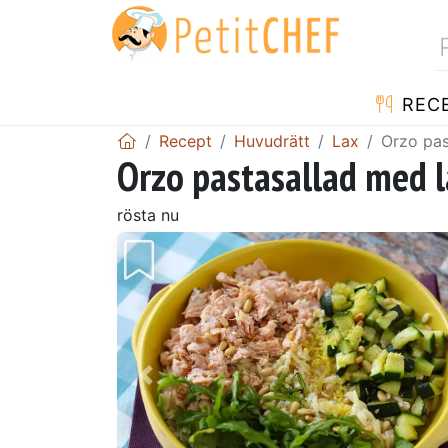
REC
Recept
Huvudrätt
Lax
Orzo pas
Orzo pastasallad med l
rösta nu
Föregående