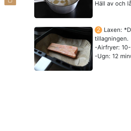
Häll av och l
Laxen: *Du
tillagningen.
-Airfryer: 10
-Ugn: 12 min