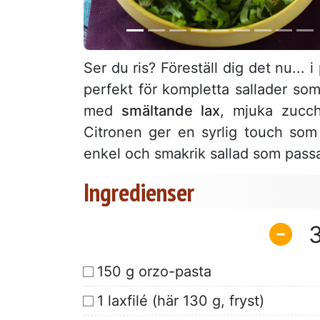
Ser du ris? Föreställ dig det nu... 
perfekt för kompletta sallader so
med
smältande lax
, mjuka zucc
Citronen ger en syrlig touch som 
enkel och smakrik sallad som passa
Ingredienser
150 g orzo-pasta
1 laxfilé (här 130 g, fryst)