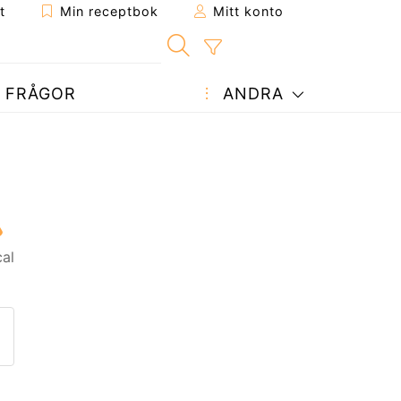
t
Min receptbok
Mitt konto
FRÅGOR
ANDRA
al
ept till en vän
enna sida
 en fråga till författaren
ägg upp ditt foto av detta re