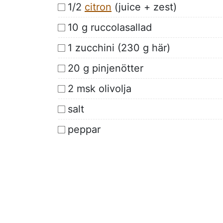
1/2
citron
(juice + zest)
10 g ruccolasallad
1 zucchini (230 g här)
20 g pinjenötter
2 msk olivolja
salt
peppar