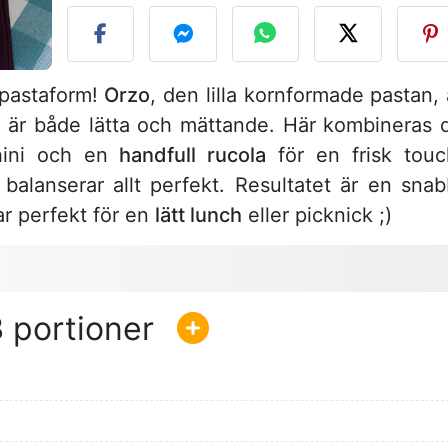
i pastaform!
Orzo
, den lilla kornformade pastan, 
m är både lätta och mättande. Här kombineras 
hini och en
handfull rucola
för en frisk touc
balanserar allt perfekt. Resultatet är en snab
r perfekt för en
lätt lunch
eller picknick ;)
3