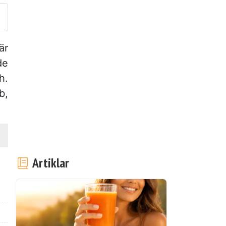
är
de
h.
b,
Artiklar