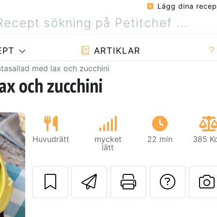
Lägg dina recep
EPT
ARTIKLAR
tasallad med lax och zucchini
ax och zucchini
Huvudrätt
mycket
22 min
385 Kc
lätt
Skicka detta rec
Skriv ut d
Ställa
Nästa
L