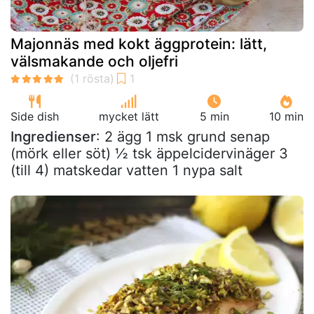
Majonnäs med kokt äggprotein: lätt,
välsmakande och oljefri
Side dish
mycket lätt
5 min
10 min
Ingredienser
: 2 ägg 1 msk grund senap
(mörk eller söt) ½ tsk äppelcidervinäger 3
(till 4) matskedar vatten 1 nypa salt