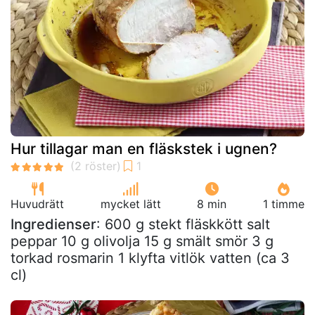
Hur tillagar man en fläskstek i ugnen?
Huvudrätt
mycket lätt
8 min
1 timme
Ingredienser
: 600 g stekt fläskkött salt
peppar 10 g olivolja 15 g smält smör 3 g
torkad rosmarin 1 klyfta vitlök vatten (ca 3
cl)