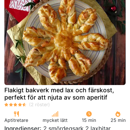
Flakigt bakverk med lax och färskost,
perfekt för att njuta av som aperitif
Aptitretare
mycket lätt
15 min
25 min
Ingredienser
: 2 smördegsark 2 laxbitar