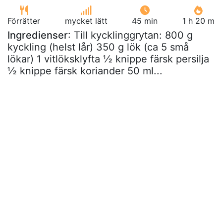
Förrätter
mycket lätt
45 min
1 h 20 m
Ingredienser
: Till kycklinggrytan: 800 g
kyckling (helst lår) 350 g lök (ca 5 små
lökar) 1 vitlöksklyfta ½ knippe färsk persilja
½ knippe färsk koriander 50 ml...