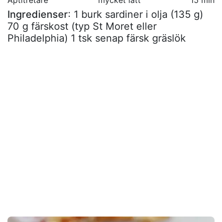
Aptitretare
mycket lätt
15 min
Ingredienser
: 1 burk sardiner i olja (135 g)
70 g färskost (typ St Moret eller
Philadelphia) 1 tsk senap färsk gräslök