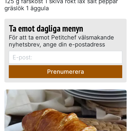
125 g färskost 1 skiva rökt lax salt peppar
gräslök 1 äggula
Ta emot dagliga menyn
För att ta emot Petitchef välsmakande
nyhetsbrev, ange din e-postadress
Prenumerera