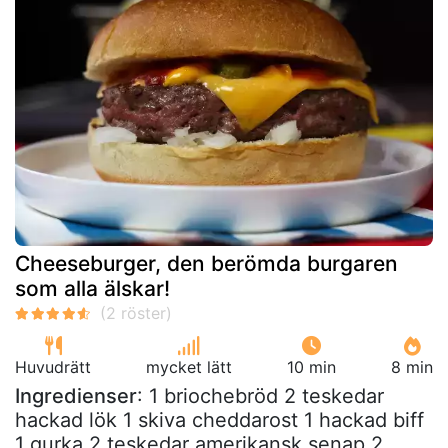
Cheeseburger, den berömda burgaren
som alla älskar!
Huvudrätt
mycket lätt
10 min
8 min
Ingredienser
: 1 briochebröd 2 teskedar
hackad lök 1 skiva cheddarost 1 hackad biff
1 gurka 2 teskedar amerikansk senap 2