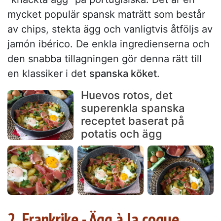
mycket populär spansk maträtt som består
av chips, stekta ägg och vanligtvis åtföljs av
jamón ibérico. De enkla ingredienserna och
den snabba tillagningen gör denna rätt till
en klassiker i det
spanska köket
.
Huevos rotos, det
superenkla spanska
receptet baserat på
potatis och ägg
2. Frankrike - Ägg à la coque