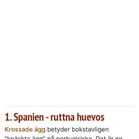
1. Spanien - ruttna huevos
Krossade ägg
betyder bokstavligen
"knäckta ägg" på portugisiska. Det är en