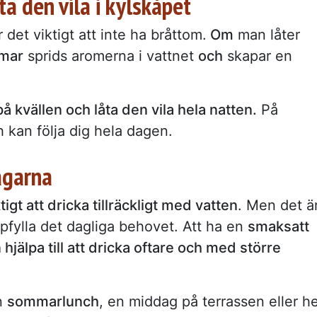
ta den vila i kylskåpet
det viktigt att inte ha bråttom.
Om
man låter
mmar
sprids aromerna i vattnet
och
skapar en
å kvällen och låta den vila hela natten.
På
 kan följa dig hela dagen.
agarna
ktigt att dricka tillräckligt med vatten
. Men det ä
uppfylla det dagliga behovet. Att ha en
smaksatt
 hjälpa till att dricka oftare och med större
en
sommarlunch
, en middag på terrassen eller he