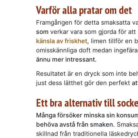
Varför alla pratar om det
Framgången för detta smaksatta v
som
verkar vara som gjorda för a
känsla av friskhet
, limen tillför en
omisskännliga doft medan ingefära
ännu mer intressant.
Resultatet är en dryck som inte be
just dess lätthet gör den perfekt
at
Ett bra alternativ till soc
Många försöker minska sin konsumti
behöva avstå från smaken
. Smaksa
skillnad från traditionella läskedry