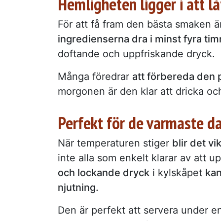
Hemligheten ligger i att lå
För att få fram den bästa smaken är 
ingredienserna dra i minst fyra ti
doftande och uppfriskande dryck.
Många föredrar
att förbereda den p
morgonen är den klar att dricka och
Perfekt för de varmaste d
När temperaturen stiger
blir det vi
inte alla som enkelt klarar av att 
och lockande dryck
i kylskåpet
kan
njutning.
Den är perfekt att servera under 