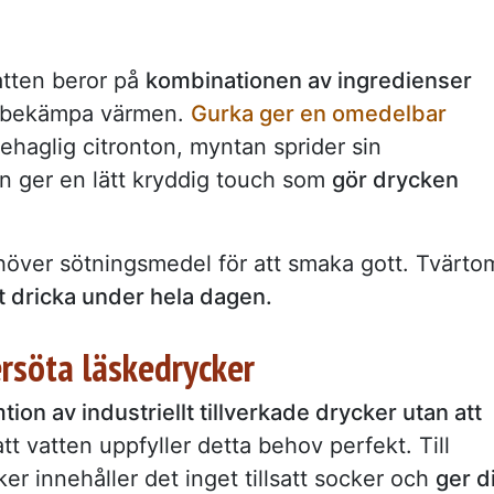
atten beror på
kombinationen av ingredienser
tt bekämpa värmen.
Gurka ger en omedelbar
 behaglig citronton, myntan sprider sin
n ger en lätt kryddig touch som
gör drycken
höver sötningsmedel för att smaka gott. Tvärto
t dricka under hela dagen.
kersöta läskedrycker
on av industriellt tillverkade drycker utan att
tt vatten uppfyller detta behov perfekt. Till
cker innehåller det inget tillsatt socker och
ger d