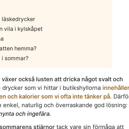
ta läskedrycker
n vila i kylskåpet
na
vatten hemma?
n i sommar?
g
växer också lusten att dricka något svalt och
rycker som vi hittar i butikshyllorna
innehålle
nen och kalorier som vi ofta inte tänker på.
Därfö
n enkel, naturlig och överraskande god lösning:
mynta och ingefära.
sommarens stjärnor
tack vare sin förmåga att