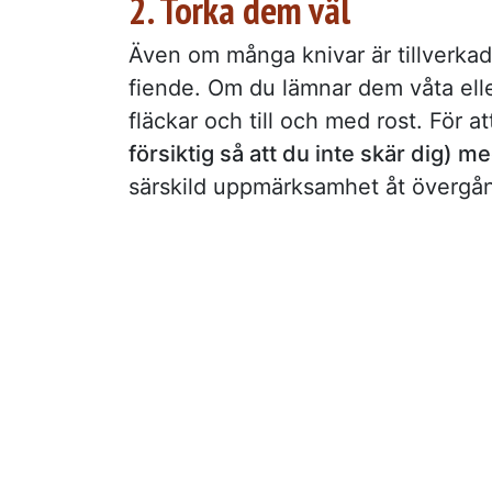
2. Torka dem väl
Även om många knivar är tillverka
fiende. Om du lämnar dem våta ell
fläckar och till och med rost. För 
försiktig så att du inte skär dig) 
särskild uppmärksamhet åt övergå