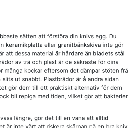
abbaste sätten att förstöra din knivs egg. Du
 en
keramikplatta
eller
granitbänkskiva
inte gör
är att dessa material
är hårdare än bladets stål
ädor av trä och plast är de säkraste för dina
 för många kockar eftersom det dämpar stöten fr
 slits ut snabbt. Plastbrädor är å andra sidan
lket gör dem till ett praktiskt alternativ för dem
ck bli repiga med tiden, vilket gör att bakterier
 vass längre, gör det till en vana att
alltid
et är inte värt att riskera skärpan på en bra kniv