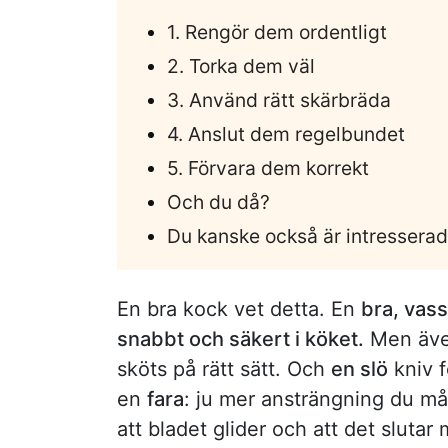
1. Rengör dem ordentligt
2. Torka dem väl
3. Använd rätt skärbräda
4. Anslut dem regelbundet
5. Förvara dem korrekt
Och du då?
Du kanske också är intresserad
En bra kock vet detta. En
bra, vass
snabbt och säkert i köket.
Men även
sköts på rätt sätt. Och
en slö
kniv f
en
fara
: ju mer ansträngning du mås
att bladet glider och att det sluta