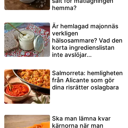
salt för matlagningen
hemma?
Är hemlagad majonnäs
verkligen
hälsosammare? Vad den
korta ingredienslistan
inte avslöjar...
Salmorreta: hemligheten
från Alicante som gör
dina risrätter oslagbara
Ska man lämna kvar
kärnorna när man