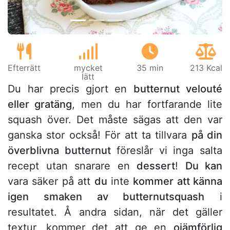
Efterrätt
mycket
35 min
213 Kcal
lätt
Du har precis gjort en
butternut velouté
eller gratäng
, men du har fortfarande lite
squash över. Det måste sägas att den var
ganska stor också! För att ta tillvara
på din
överblivna butternut
föreslår vi inga salta
recept utan snarare en
dessert
!
Du kan
vara säker på att
du
inte
kommer att känna
igen smaken av butternutsquash
i
resultatet. Å andra sidan, när det gäller
textur, kommer det att ge en
ojämförlig