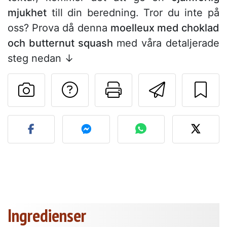
mjukhet
till din beredning. Tror du inte på
oss? Prova då denna
moelleux med choklad
och butternut squash
med våra detaljerade
steg nedan ↓
Ställa en fråga till 
Skriv ut denn
Skicka d
Lägg upp ditt foto av dett
Ingredienser