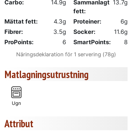
Carbo:
14.9g
Sammanlagt
13.7g
fett:
Mättat fett:
4.3g
Proteiner:
6g
Fibrer:
3.5g
Socker:
11.6g
ProPoints:
6
SmartPoints:
8
Näringsdeklaration för 1 servering (78g)
Matlagningsutrustning
Ugn
Attribut