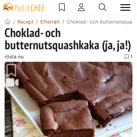
Recept
Efterrätt
Choklad- och butternutsquashk
Choklad- och
butternutsquashkaka (ja, ja!)
rösta nu
Föregående
Näst