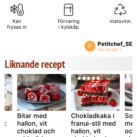
Kan
Förvaring
matsvinn
frysas in
i kylskåp
Petitchef_SE
P
Liknande recept
d
Bitar med
Chokladkaka i
Sole
ad:
hallon, vit
franui-stil med
med
 +
choklad och
hallon, vit
och