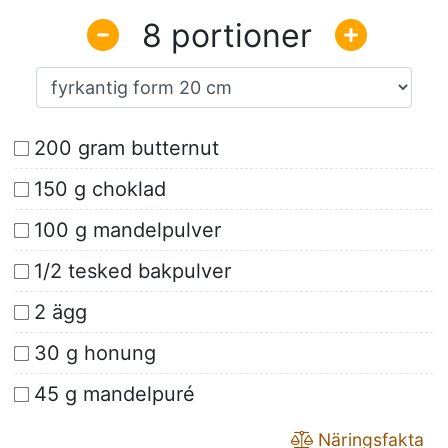
8
200 gram butternut
150 g choklad
100 g mandelpulver
1/2 tesked bakpulver
2 ägg
30 g honung
45 g mandelpuré
Näringsfakta