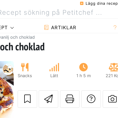
Lägg dina recep
EPT
ARTIKLAR
anilj och choklad
 och choklad
Snacks
Lätt
1 h 5 m
221 K
Skicka detta rec
Skriv ut d
Ställa
Nästa
L