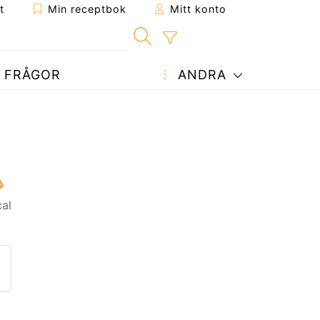
t
Min receptbok
Mitt konto
FRÅGOR
ANDRA
cal
ept till en vän
enna sida
 en fråga till författaren
ägg upp ditt foto av detta re