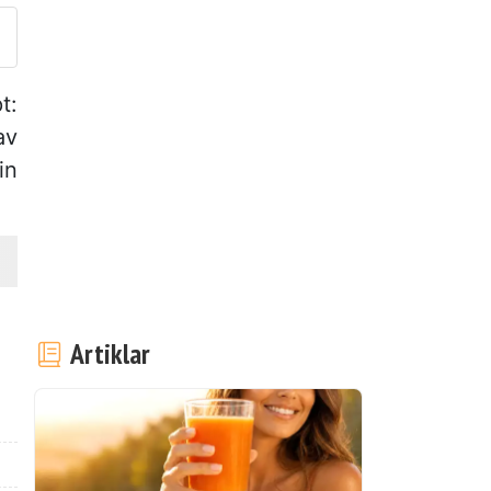
t:
av
in
Artiklar