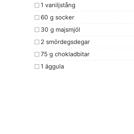
1 vaniljstång
60 g socker
30 g majsmjöl
2 smördegsdegar
75 g chokladbitar
1 äggula