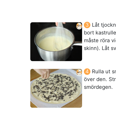
Låt tjock
bort kastrull
måste röra vi
skinn). Låt sv
Rulla ut 
över den. St
smördegen.