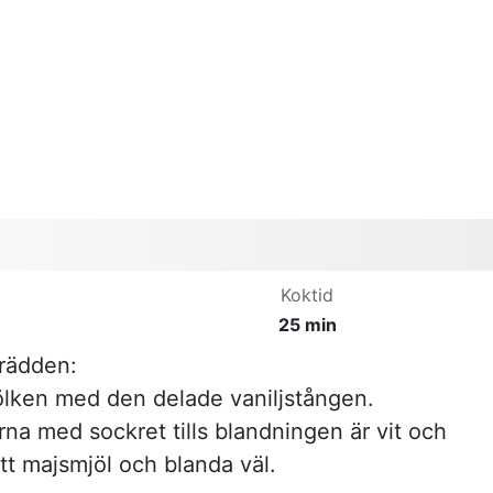
Koktid
25 min
rädden:
lken med den delade vaniljstången.
na med sockret tills blandningen är vit och
ätt majsmjöl och blanda väl.