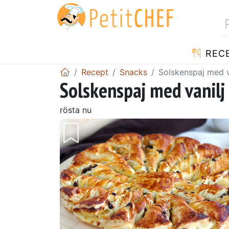
REC
Recept
Snacks
Solskenspaj med v
Solskenspaj med vanilj
rösta nu
Föregående