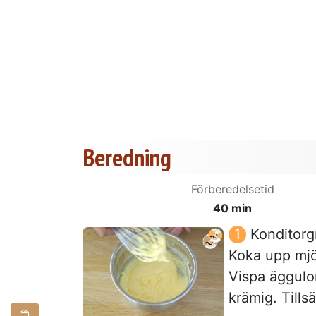
Beredning
Förberedelsetid
40 min
Konditorg
Koka upp mjö
Vispa äggulor
krämig. Tills