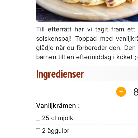
Till efterrätt har vi tagit fram ett
solskenspaj! Toppad med vaniljk
glädje när du förbereder den. Den ä
barnen till en eftermiddag i köket ;
Ingredienser
Vaniljkrämen :
25 cl mjölk
2 äggulor