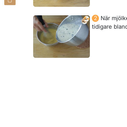
När mjölke
tidigare blan