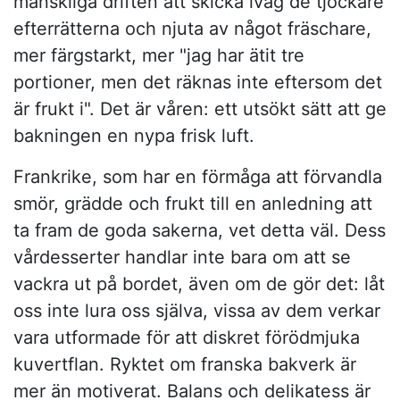
mänskliga driften att skicka iväg de tjockare
efterrätterna och njuta av något fräschare,
mer färgstarkt, mer "jag har ätit tre
portioner, men det räknas inte eftersom det
är frukt i". Det är våren: ett utsökt sätt att ge
bakningen en nypa frisk luft.
Frankrike, som har en förmåga att förvandla
smör, grädde och frukt till en anledning att
ta fram de goda sakerna, vet detta väl. Dess
vårdesserter handlar inte bara om att se
vackra ut på bordet, även om de gör det: låt
oss inte lura oss själva, vissa av dem verkar
vara utformade för att diskret förödmjuka
kuvertflan. Ryktet om franska bakverk är
mer än motiverat. Balans och delikatess är