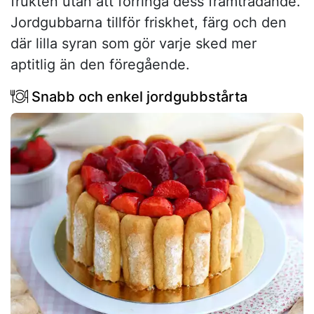
frukten utan att förringa dess framträdande.
Jordgubbarna tillför friskhet, färg och den
där lilla syran som gör varje sked mer
aptitlig än den föregående.
Snabb och enkel jordgubbstårta