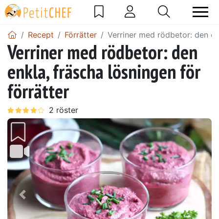
Recept
Förrätter
Verriner med rödbetor: den enk
Verriner med rödbetor: den
enkla, fräscha lösningen för
förrätter
Föregående
Näst