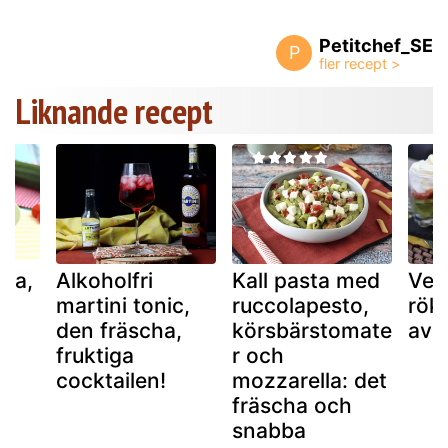
Petitchef_SE
P
Liknande recept
ka,
Alkoholfri
Kall pasta med
Ver
martini tonic,
ruccolapesto,
rökt
an
den fräscha,
körsbärstomate
avo
fruktiga
r och
cocktailen!
mozzarella: det
fräscha och
snabba