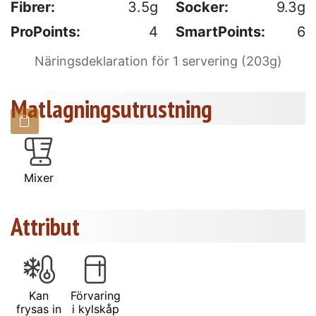
Fibrer:
3.5g
Socker:
9.3g
ProPoints:
4
SmartPoints:
6
Näringsdeklaration för 1 servering (203g)
Matlagningsutrustning
Mixer
Attribut
Kan
Förvaring
frysas in
i kylskåp