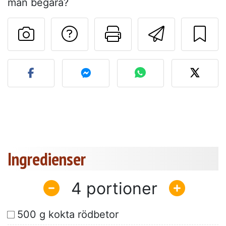
man begära?
Ställa en fråga till 
Skriv ut denn
Skicka d
Lägg upp ditt foto av dett
Ingredienser
4
500 g kokta rödbetor