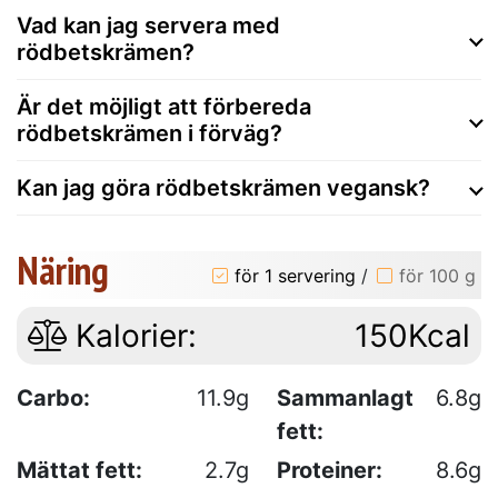
Vad kan jag servera med
rödbetskrämen?
Är det möjligt att förbereda
rödbetskrämen i förväg?
Kan jag göra rödbetskrämen vegansk?
Näring
för 1 servering
/
för 100 g
Kalorier:
150Kcal
Carbo:
11.9g
Sammanlagt
6.8g
fett:
Mättat fett:
2.7g
Proteiner:
8.6g