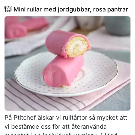
Mini rullar med jordgubbar, rosa pantrar
På Ptitchef älskar vi rulltårtor så mycket att
vi bestämde oss för att återanvända