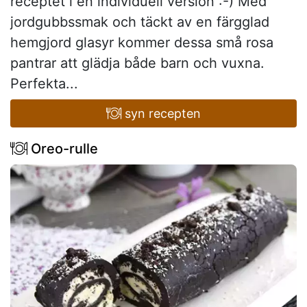
receptet i en individuell version :-) Med
jordgubbssmak och täckt av en färgglad
hemgjord glasyr kommer dessa små rosa
pantrar att glädja både barn och vuxna.
Perfekta...
syn recepten
Oreo-rulle