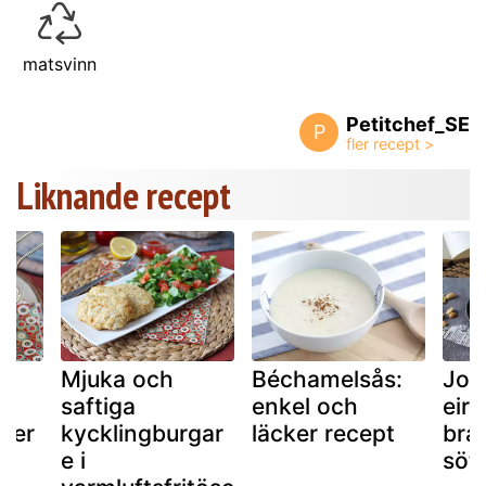
matsvinn
Petitchef_SE
P
Liknande recept
Mjuka och
Béchamelsås:
Jor
saftiga
enkel och
eiro
uper
kycklingburgar
läcker recept
bras
e i
söt