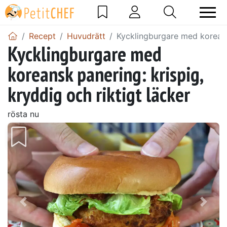
Recept
Huvudrätt
Kycklingburgare med koreansk
Kycklingburgare med
koreansk panering: krispig,
kryddig och riktigt läcker
rösta nu
Föregående
Näst