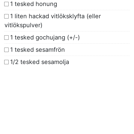
1 tesked honung
1 liten hackad vitlöksklyfta (eller
vitlökspulver)
1 tesked gochujang (+/-)
1 tesked sesamfrön
1/2 tesked sesamolja