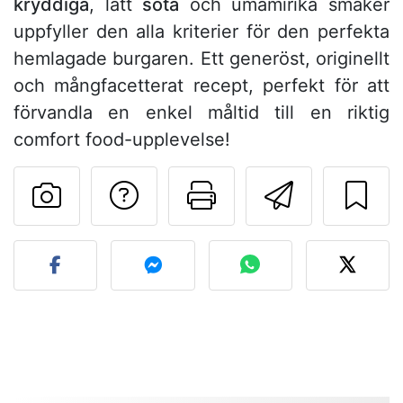
kryddiga
, lätt
söta
och umamirika smaker
uppfyller den alla kriterier för den perfekta
hemlagade burgaren. Ett generöst, originellt
och mångfacetterat recept, perfekt för att
förvandla en enkel måltid till en riktig
comfort food-upplevelse!
Ställa en fråga till 
Skriv ut denn
Skicka d
Lägg upp ditt foto av dett