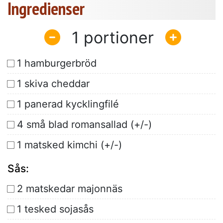
Ingredienser
1
1 hamburgerbröd
1 skiva cheddar
1 panerad kycklingfilé
4 små blad romansallad (+/-)
1 matsked kimchi (+/-)
Sås:
2 matskedar majonnäs
1 tesked sojasås