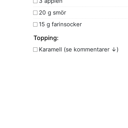
3 äpplen
20 g smör
15 g farinsocker
Topping:
Karamell (se kommentarer ↓)