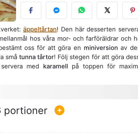
akverket:
äppeltårtan
! Den här desserten server
ellanmål hos våra mor- och farföräldrar och h
bestämt oss för att göra en
miniversion
av de
öra små
tunna tårtor
! Följ stegen för att göra des
n servera med
karamell
på toppen för maxim
6