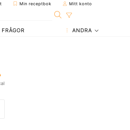
t
Min receptbok
Mitt konto
FRÅGOR
ANDRA
al
ept till en vän
enna sida
 en fråga till författaren
ägg upp ditt foto av detta re