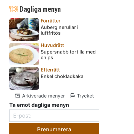
Dagliga menyn
Förrätter
Auberginerullar i
luftfritös
n
Huvudrätt
Supersnabb tortilla med
chips
Efterrätt
Enkel chokladkaka
Arkiverade menyer
Trycket
Ta emot dagliga menyn
Prenumerera