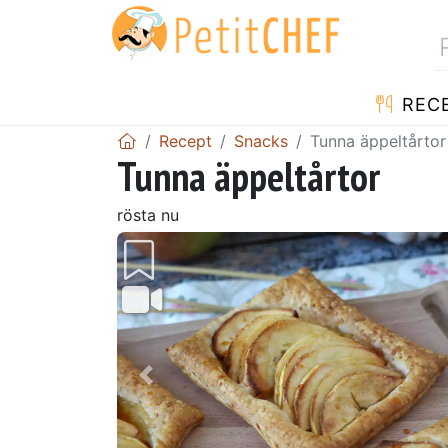
REC
Recept
Snacks
Tunna äppeltårtor
Tunna äppeltårtor
rösta nu
Föregående