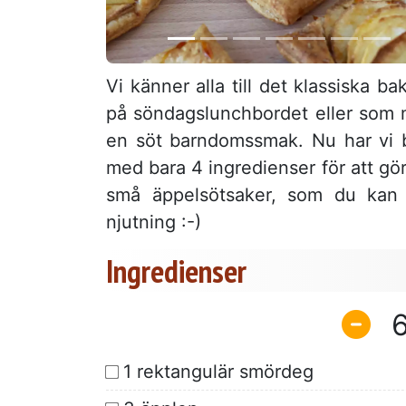
Vi känner alla till det klassiska b
på söndagslunchbordet eller som m
en söt barndomssmak. Nu har vi 
med bara 4 ingredienser för att g
små äppelsötsaker, som du ka
njutning :-)
Ingredienser
1 rektangulär smördeg