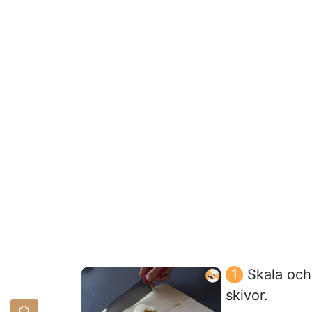
Skala och
skivor.