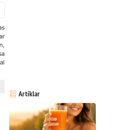
as
ar
n,
sa
al
Artiklar