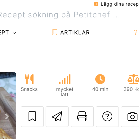
Lägg dina recep
EPT
ARTIKLAR
Snacks
mycket
40 min
290 Kc
lätt
Skicka detta rec
Skriv ut d
Ställa
Nästa
L